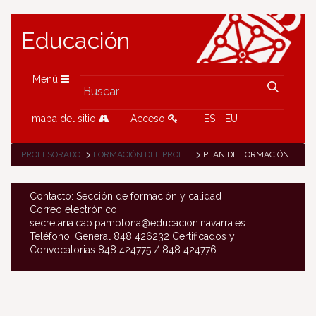
Educación
Menú
mapa del sitio
Acceso
ES
EU
PROFESORADO
FORMACIÓN DEL PROFESORADO
PLAN DE FORMACIÓN
Contacto: Sección de formación y calidad
Correo electrónico:
secretaria.cap.pamplona@educacion.navarra.es
Teléfono: General 848 426232 Certificados y
Convocatorias 848 424775 / 848 424776