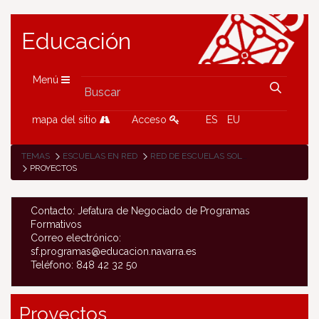
Educación
Menú
mapa del sitio
Acceso
ES
EU
TEMAS
ESCUELAS EN RED
RED DE ESCUELAS SOLIDARIAS
PROYECTOS
Contacto: Jefatura de Negociado de Programas
Formativos
Correo electrónico:
sf.programas@educacion.navarra.es
Teléfono: 848 42 32 50
Proyectos