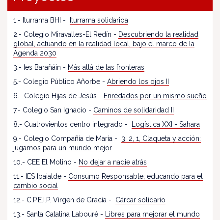
1.- Iturrama BHI -
Iturrama solidarioa
2.- Colegio Miravalles-El Redín -
Descubriendo la realidad
global, actuando en la realidad local, bajo el marco de la
Agenda 2030
3.- Ies Barañáin -
Más allá de las fronteras
5.- Colegio Público Añorbe -
Abriendo los ojos II
6.- Colegio Hijas de Jesús -
Enredados por un mismo sueño
7.- Colegio San Ignacio -
Caminos de solidaridad II
8.- Cuatrovientos centro integrado -
Logística XXI - Sahara
9.- Colegio Compañía de María -
3, 2, 1, Claqueta y acción:
jugamos para un mundo mejor
10.- CEE El Molino -
No dejar a nadie atrás
11.- IES Ibaialde -
Consumo Responsable; educando para el
cambio social
12.- C.P.E.I.P. Virgen de Gracia -
Cárcar solidario
13.- Santa Catalina Labouré -
Libres para mejorar el mundo