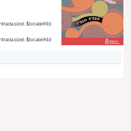
trada.size), $locale)Kb]
trada.size), $locale)Kb]