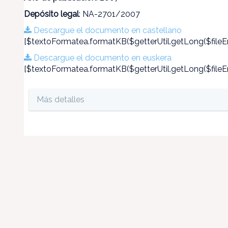
Depósito legal
: NA-2701/2007
Descargue el documento en castellano
[$textoFormatea.formatKB($getterUtil.getLong($fileEn
Descargue el documento en euskera
[$textoFormatea.formatKB($getterUtil.getLong($fileEn
Más detalles