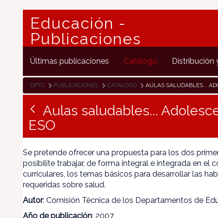
Educación -
Publicaciones
Últimas publicaciones
Catálogo
Distribución 
DPTO
PUBLICACIONES
CATÁLOGO
AULAS SALUDABLES... ADOLESCENTE
Aulas saludables... Adoles
ESO
Se pretende ofrecer una propuesta para los dos prime
posibilite trabajar, de forma integral e integrada en el
curriculares, los temas básicos para desarrollar las h
requeridas sobre salud.
Autor
: Comisión Técnica de los Departamentos de Ed
Año de publicación
: 2007