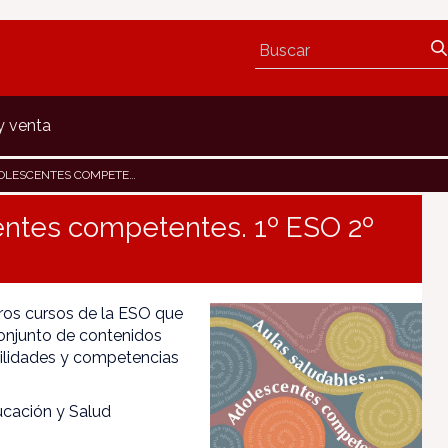
y venta
S COMPETENTES. 1º ESO 2º ESO
centes competentes. 1º ESO 2º
ros cursos de la ESO que
 conjunto de contenidos
abilidades y competencias
ucación y Salud