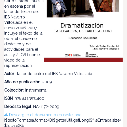
Carlo Goldoni puesta
en escena por el
taller de Teatro del
IES Navarro
Villoslada en el
curso 2006-2007.
Incluye el texto de la
obra, el cuaderno
didáctico y de
actividades para el
aula y 2 DVD con el
vídeo de la
representación.
Autor
: Taller de teatro del IES Navarro Villoslada
Año de publicación
: 2009
Colección
: Instrumenta
ISBN
: 9788423531400
Depósito legal
: NA-1172-2009
Descargue el documento en castellano
[$textoFormatea.formatKB($getterUtil.getLong($fileEntrada.size),
$locale)Kb]