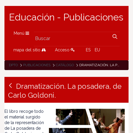
Educación - Publicaciones
Menú
mapa del sitio
Acceso
ES
EU
DPTO
PUBLICACIONES
CATÁLOGO
DRAMATIZACIÓN. LA POSADERA, DE CARLO GOLDONI.
Dramatización. La posadera, de
Carlo Goldoni.
El libro recoge todo
el material surgido
de la representación
de La posadera de