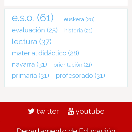
e.s.o.
(61)
euskera
(20)
evaluación
(25)
historia
(21)
lectura
(37)
material didáctico
(28)
navarra
(31)
orientación
(21)
primaria
(31)
profesorado
(31)
twitter
youtube
Departamento de Educación