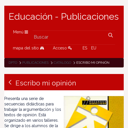
Educación - Publicaciones
Menú
mapa del sitio
Acceso
ES
EU
DPTO
PUBLICACIONES
CATÁLOGO
ESCRIBO MI OPINIÓN
Escribo mi opinión
Presenta una serie de
secuencias didácticas para
trabajar la argumentación y los
textos de opinión. Está
organizado en varios talleres.
Se dirige a los alumnos de la