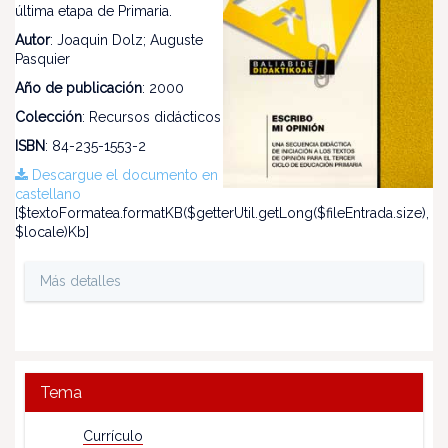
última etapa de Primaria.
Autor
: Joaquin Dolz; Auguste
Pasquier
Año de publicación
: 2000
Colección
: Recursos didácticos
ISBN
: 84-235-1553-2
Descargue el documento en
castellano
[$textoFormatea.formatKB($getterUtil.getLong($fileEntrada.size),
$locale)Kb]
Más detalles
Tema
Currículo