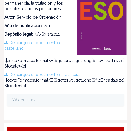
permanencia, la titulación y los
posibles estudios posteriores.
Autor
: Servicio de Ordenación
Año de publicación
: 2011
Depósito legal
: NA-633/2011
Descargue el documento en
castellano
[$textoFormatea.formatKB($getterUtil.getLong($fileEntrada.size),
$locale)Kb]
Descargue el documento en euskera
[$textoFormatea.formatKB($getterUtil.getLong($fileEntrada.size),
$locale)Kb]
Más detalles