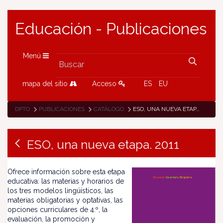
Educación - Publicaciones
Menú
mapa del sitio
Acceso
ES
EU
DPTO
PUBLICACIONES
CATÁLOGO
ESO, UNA NUEVA ETAPA. 2011
ESO, una nueva etapa. 2011
Ofrece información sobre esta etapa
educativa: las materias y horarios de
los tres modelos lingüísticos, las
materias obligatorias y optativas, las
opciones curriculares de 4.º, la
evaluación, la promoción y