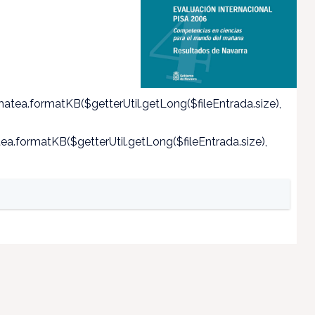
atea.formatKB($getterUtil.getLong($fileEntrada.size),
a.formatKB($getterUtil.getLong($fileEntrada.size),