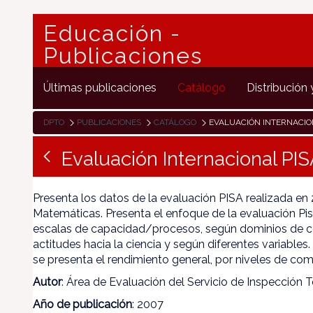
Educación -
Publicaciones
Últimas publicaciones
Catálogo
Distribución 
DPTO
PUBLICACIONES
CATÁLOGO
EVALUACIÓN INTERNACIONAL PISA 
Evaluación Internacional PI
Presenta los datos de la evaluación PISA realizada en 
Matemáticas. Presenta el enfoque de la evaluación Pis
escalas de capacidad/procesos, según dominios de c
actitudes hacia la ciencia y según diferentes variable
se presenta el rendimiento general, por niveles de co
Autor
: Área de Evaluación del Servicio de Inspección T
Año de publicación
: 2007