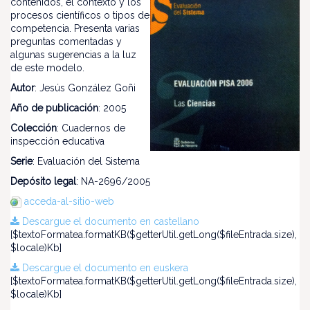
contenidos, el contexto y los
procesos científicos o tipos de
competencia. Presenta varias
preguntas comentadas y
algunas sugerencias a la luz
de este modelo.
Autor
: Jesús González Goñi
Año de publicación
: 2005
Colección
: Cuadernos de
inspección educativa
Serie
: Evaluación del Sistema
Depósito legal
: NA-2696/2005
acceda-al-sitio-web
Descargue el documento en castellano
[$textoFormatea.formatKB($getterUtil.getLong($fileEntrada.size),
$locale)Kb]
Descargue el documento en euskera
[$textoFormatea.formatKB($getterUtil.getLong($fileEntrada.size),
$locale)Kb]