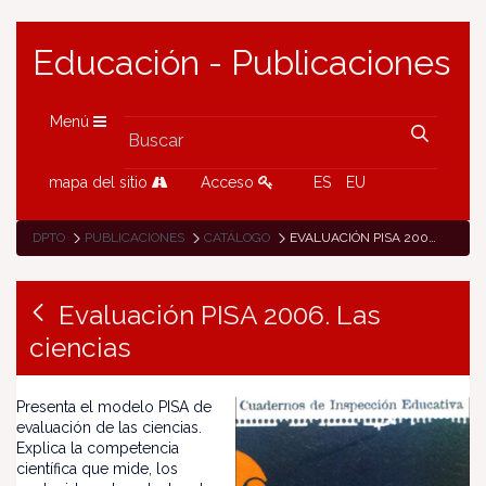
Educación - Publicaciones
Menú
mapa del sitio
Acceso
ES
EU
DPTO
PUBLICACIONES
CATÁLOGO
EVALUACIÓN PISA 2006. LAS CIENCIAS
Evaluación PISA 2006. Las
ciencias
Presenta el modelo PISA de
evaluación de las ciencias.
Explica la competencia
científica que mide, los