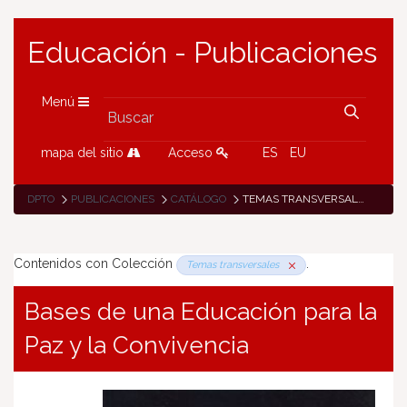
Educación - Publicaciones
Menú
mapa del sitio
Acceso
ES
EU
DPTO
PUBLICACIONES
CATÁLOGO
TEMAS TRANSVERSALES
Contenidos con Colección
.
Temas transversales
Bases de una Educación para la
Paz y la Convivencia