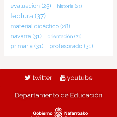
evaluación
(25)
historia
(21)
lectura
(37)
material didáctico
(28)
navarra
(31)
orientación
(21)
primaria
(31)
profesorado
(31)
twitter
youtube
Departamento de Educación