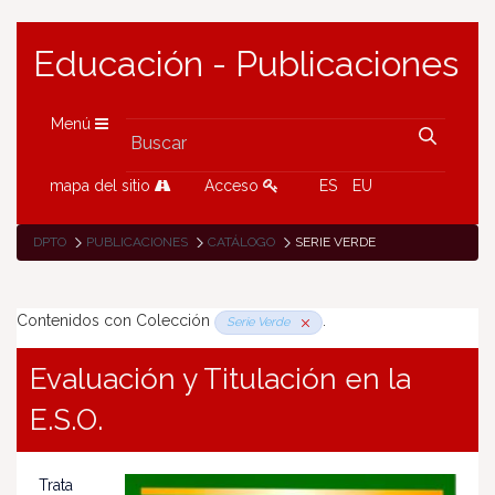
Educación - Publicaciones
Menú
mapa del sitio
Acceso
ES
EU
DPTO
PUBLICACIONES
CATÁLOGO
SERIE VERDE
Contenidos con Colección
.
Serie Verde
Evaluación y Titulación en la
E.S.O.
Trata