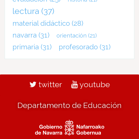
lectura
(37)
material didáctico
(28)
navarra
(31)
orientación
(21)
primaria
(31)
profesorado
(31)
twitter
youtube
Departamento de Educación