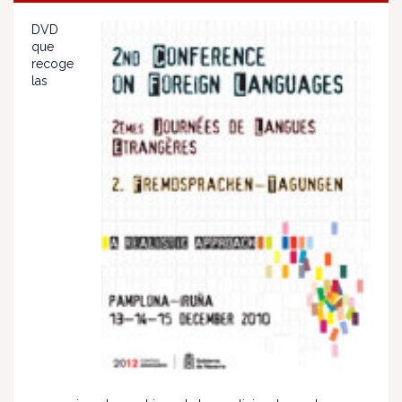
DVD
que
recoge
las