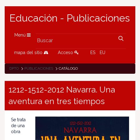
Educación - Publicaciones
Menú
mapa del sitio
Acceso
ES
EU
DPTO
PUBLICACIONES
CATÁLOGO
1212-1512-2012 Navarra. Una
aventura en tres tiempos
Se trata
de una
obra