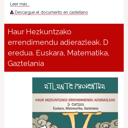
Leer más...
Descargue el documento en castellano
Haur Hezkuntzako
errendimendu adierazleak. D
eredua. Euskara, Matematika,
Gaztelania