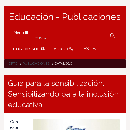
Educación - Publicaciones
Menú
mapa del sitio
Acceso
ES
EU
DPTO
PUBLICACIONES
CATÁLOGO
Guía para la sensibilización.
Sensibilizando para la inclusión
educativa
Con
este