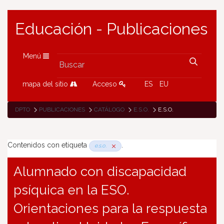
Educación - Publicaciones
Menú
mapa del sitio
Acceso
ES
EU
DPTO
PUBLICACIONES
CATÁLOGO
E.S.O.
E.S.O.
Contenidos con etiqueta
.
e.s.o.
Alumnado con discapacidad
psíquica en la ESO.
Orientaciones para la respuesta