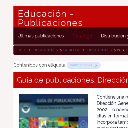
Educación -
Publicaciones
Últimas publicaciones
Catálogo
Distribución 
DPTO
PUBLICACIONES
CATÁLOGO
PUBLICACIONES
PUBLI
Contenidos con etiqueta
.
publicaciones
Guía de publicaciones. Direcci
Contiene una r
Dirección Gen
2002. Lo nove
ellas en forma
Incorpora tam