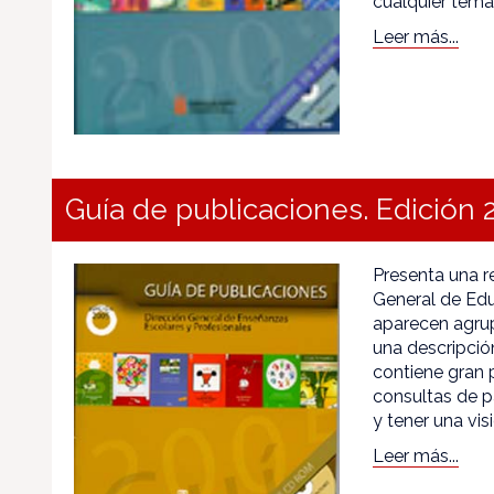
cualquier tema
Leer más...
Guía de publicaciones. Edición 
Presenta una r
General de Edu
aparecen agrup
una descripció
contiene gran 
consultas de 
y tener una vis
Leer más...