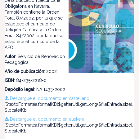
de la Educación Secundaria
Obligatoria en Navarra.
También contiene la Orden
Foral 87/2002, por la que se
establece el currículo de
Religión Católica y la Orden
Foral 84/2002, por la que se
establece el currículo de la
AEO.
Autor
: Servicio de Renovación
Pedagógica
Año de publicación
: 2002
ISBN
: 84-235-2218-0
Depósito legal
: NA 1433-2002
Descargue el documento en castellano
[$textoFormatea.formatKB($getterUtil.getLong($fileEntrada.size),
$locale)Kb]
Descargue el documento en euskera
[$textoFormatea.formatKB($getterUtil.getLong($fileEntrada.size),
$locale)Kb]