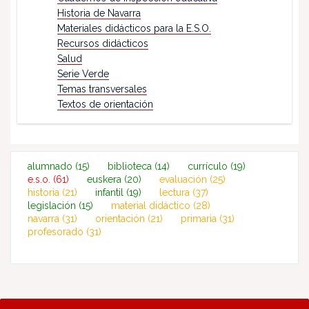
Historia de Navarra
Materiales didácticos para la E.S.O.
Recursos didácticos
Salud
Serie Verde
Temas transversales
Textos de orientación
alumnado
(15)
biblioteca
(14)
currículo
(19)
e.s.o.
(61)
euskera
(20)
evaluación
(25)
historia
(21)
infantil
(19)
lectura
(37)
legislación
(15)
material didáctico
(28)
navarra
(31)
orientación
(21)
primaria
(31)
profesorado
(31)