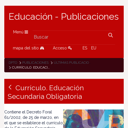
Educación - Publicaciones
Menú
mapa del sitio
Acceso
ES
EU
DPTO
PUBLICACIONES
ÚLTIMAS PUBLICACIONES
CURRÍCULO. EDUCACIÓN SECUNDARIA OBLIGATORIA
Currículo. Educación
Secundaria Obligatoria
Contiene el Decreto Foral
61/2002, de 25 de marzo, en
el que se establece el currículo