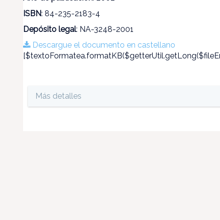
ISBN
: 84-235-2183-4
Depósito legal
: NA-3248-2001
Descargue el documento en castellano
[$textoFormatea.formatKB($getterUtil.getLong($fileEn
Más detalles