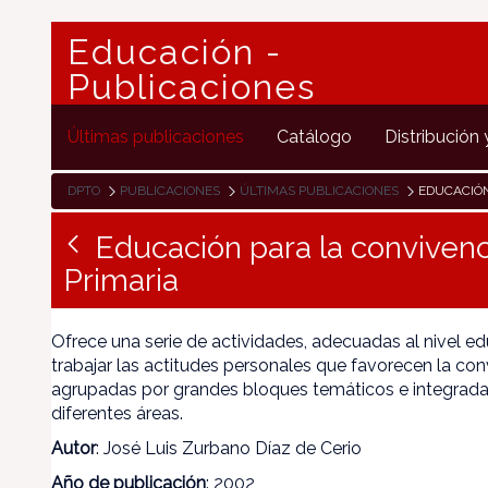
Educación -
Publicaciones
Últimas publicaciones
Catálogo
Distribución 
DPTO
PUBLICACIONES
ÚLTIMAS PUBLICACIONES
EDUCACIÓN PARA
Educación para la convivenc
Primaria
Ofrece una serie de actividades, adecuadas al nivel e
trabajar las actitudes personales que favorecen la con
agrupadas por grandes bloques temáticos e integradas 
diferentes áreas.
Autor
: José Luis Zurbano Díaz de Cerio
Año de publicación
: 2002