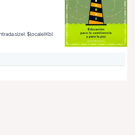
trada.size), $locale)Kb]