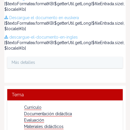
[$textoFormatea.formatKB($getterUtil.getLong($fileEntrada.size),
$locale)Kb]
Descargue el documento en euskera
[$textoFormatea.formatKB($getterUtil.getLong($fileEntrada.size),
$locale)Kb]
descargue-el-documento-en-ingles
[$textoFormatea.formatKB($getterUtil.getLong($fileEntrada.size),
$locale)Kb]
Más detalles
Tema
Currículo
Documentación didáctica
Evaluación
Materiales didácticos