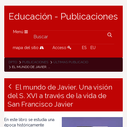
Educación - Publicaciones
Menú
mapa del sitio
Acceso
ES
EU
DPTO
PUBLICACIONES
ÚLTIMAS PUBLICACIONES
EL MUNDO DE JAVIER. UNA VISIÓN DEL S. XVI A TRAVÉS DE LA VIDA DE SAN FRANCISCO JAVIER
El mundo de Javier. Una visión
del S. XVI a través de la vida de
San Francisco Javier
En este libro se estudia una
época históricamente