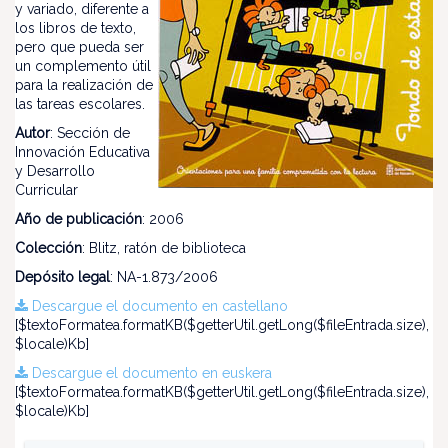
y variado, diferente a
los libros de texto,
pero que pueda ser
un complemento útil
para la realización de
las tareas escolares.
Autor
: Sección de
Innovación Educativa
y Desarrollo
Curricular
Año de publicación
: 2006
Colección
: Blitz, ratón de biblioteca
Depósito legal
: NA-1.873/2006
Descargue el documento en castellano
[$textoFormatea.formatKB($getterUtil.getLong($fileEntrada.size),
$locale)Kb]
Descargue el documento en euskera
[$textoFormatea.formatKB($getterUtil.getLong($fileEntrada.size),
$locale)Kb]