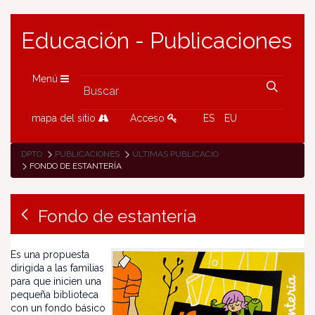
Educación - Publicaciones
Menú
mapa del sitio
Acceso
ES
EU
DPTO
PUBLICACIONES
ÚLTIMAS PUBLICACIONES
FONDO DE ESTANTERÍA
Fondo de estantería
Es una propuesta
dirigida a las familias
para que inicien una
pequeña biblioteca
con un fondo básico