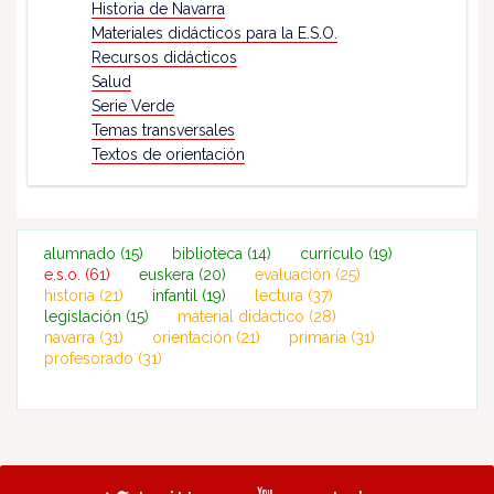
Historia de Navarra
Materiales didácticos para la E.S.O.
Recursos didácticos
Salud
Serie Verde
Temas transversales
Textos de orientación
alumnado
(15)
biblioteca
(14)
currículo
(19)
e.s.o.
(61)
euskera
(20)
evaluación
(25)
historia
(21)
infantil
(19)
lectura
(37)
legislación
(15)
material didáctico
(28)
navarra
(31)
orientación
(21)
primaria
(31)
profesorado
(31)