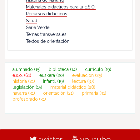
Historia de Navarra
Materiales didácticos para la E.S.O.
Recursos didácticos
Salud
Serie Verde
Temas transversales
Textos de orientación
alumnado
(15)
biblioteca
(14)
currículo
(19)
e.s.o.
(61)
euskera
(20)
evaluación
(25)
historia
(21)
infantil
(19)
lectura
(37)
legislación
(15)
material didáctico
(28)
navarra
(31)
orientación
(21)
primaria
(31)
profesorado
(31)
twitter
youtube