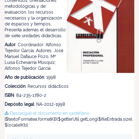
contenidos, orientaciones
metodológicas y de
evaluación, los recursos
necesarios y la organización
de espacios y tiempos.
Presenta además el desarrollo
de siete unidades didácticas.
Autor
: Coordinador: Alfonso
Tejedor García. Autores: José
Manuel Dafauce Pozo; Mº
Luisa Echevarría Músquiz;
Alfonso Tejedor García
Año de publicación
: 1998
Colección
: Recursos didácticos
ISBN
: 84-235-1780-2
Depósito legal
: NA-2012-1998
Descargue el documento en castellano
[$textoFormatea.formatKB($getterUtil.getLong($fileEntrada.size),
$locale)Kb]