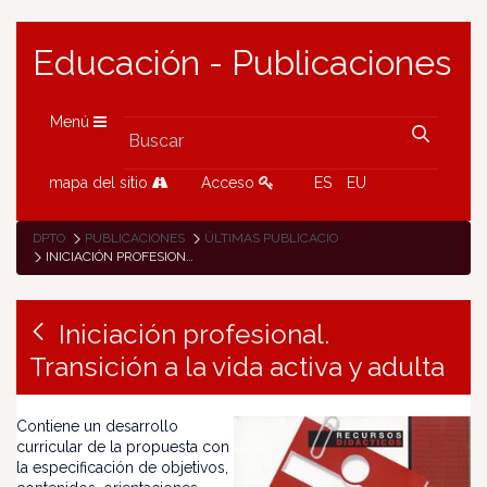
Educación - Publicaciones
Menú
mapa del sitio
Acceso
ES
EU
DPTO
PUBLICACIONES
ÚLTIMAS PUBLICACIONES
INICIACIÓN PROFESIONAL. TRANSICIÓN A LA VIDA ACTIVA Y ADULTA
Iniciación profesional.
Transición a la vida activa y adulta
Contiene un desarrollo
curricular de la propuesta con
la especificación de objetivos,