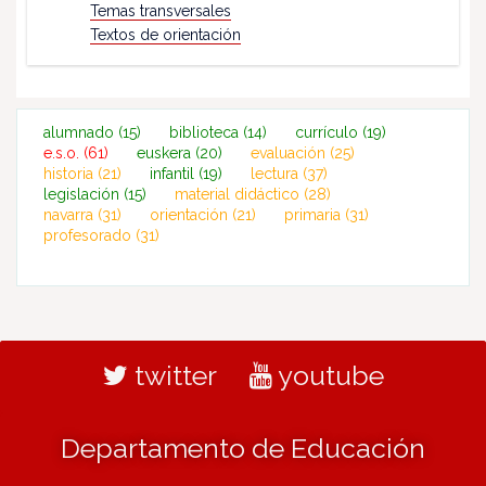
Temas transversales
Textos de orientación
alumnado
(15)
biblioteca
(14)
currículo
(19)
e.s.o.
(61)
euskera
(20)
evaluación
(25)
historia
(21)
infantil
(19)
lectura
(37)
legislación
(15)
material didáctico
(28)
navarra
(31)
orientación
(21)
primaria
(31)
profesorado
(31)
twitter
youtube
Departamento de Educación