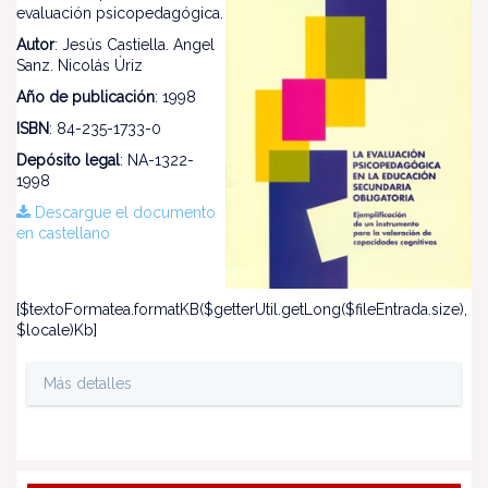
evaluación psicopedagógica.
Autor
: Jesús Castiella. Angel
Sanz. Nicolás Úriz
Año de publicación
: 1998
ISBN
: 84-235-1733-0
Depósito legal
: NA-1322-
1998
Descargue el documento
en castellano
[$textoFormatea.formatKB($getterUtil.getLong($fileEntrada.size),
$locale)Kb]
Más detalles