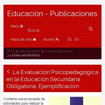
Educación - Publicaciones
Menú
mapa del sitio
Acceso
ES
EU
DPTO
PUBLICACIONES
ÚLTIMAS PUBLICACIONES
LA EVALUACIÓN PSICOPEDAGÓGICA EN LA EDUCACIÓN SECUNDARIA OBLIGATORIA. EJEMPLIFICACIÓN
La Evaluación Psicopedagógica
en la Educación Secundaria
Obligatoria. Ejemplificación
Contiene una propuesta de
actividades para realizar la