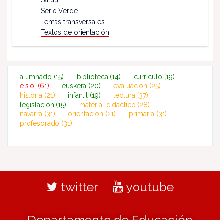
Salud
Serie Verde
Temas transversales
Textos de orientación
alumnado
(15)
biblioteca
(14)
currículo
(19)
e.s.o.
(61)
euskera
(20)
evaluación
(25)
historia
(21)
infantil
(19)
lectura
(37)
legislación
(15)
material didáctico
(28)
navarra
(31)
orientación
(21)
primaria
(31)
profesorado
(31)
twitter
youtube
Departamento de Educación