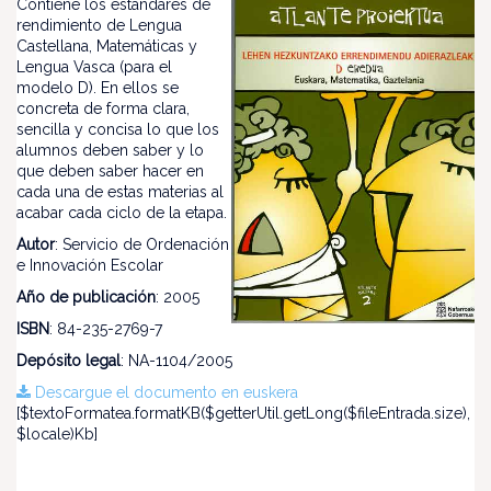
Contiene los estándares de
rendimiento de Lengua
Castellana, Matemáticas y
Lengua Vasca (para el
modelo D). En ellos se
concreta de forma clara,
sencilla y concisa lo que los
alumnos deben saber y lo
que deben saber hacer en
cada una de estas materias al
acabar cada ciclo de la etapa.
Autor
: Servicio de Ordenación
e Innovación Escolar
Año de publicación
: 2005
ISBN
: 84-235-2769-7
Depósito legal
: NA-1104/2005
Descargue el documento en euskera
[$textoFormatea.formatKB($getterUtil.getLong($fileEntrada.size),
$locale)Kb]