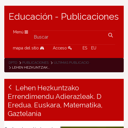
Educación - Publicaciones
Menú
mapa del sitio
Acceso
ES
EU
DPTO
PUBLICACIONES
ÚLTIMAS PUBLICACIONES
LEHEN HEZKUNTZAKO ERRENDIMENDU ADIERAZLEAK. D EREDUA. EUSKARA, MATEMATIKA, GAZTELANIA
Lehen Hezkuntzako
Errendimendu Adierazleak. D
Eredua. Euskara, Matematika,
Gaztelania