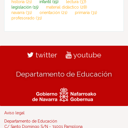
historia
(21)
infantil
(19)
lectura
(37)
legislación
(15)
material didáctico
(28)
navarra
(31)
orientación
(21)
primaria
(31)
profesorado
(31)
twitter
youtube
Departamento de Educación
Aviso legal
Departamento de Educación
C/ Santo Domingo S/N - 31001 Pamplona