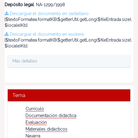
Depósito legal
: NA-1299/1998
Descargue el documento en castellano
[$textoFormatea.formatKB($getterUtil.getLong($fileEntrada.size),
$locale)Kb]
Descargue el documento en euskera
[$textoFormatea.formatKB($getterUtil.getLong($fileEntrada.size),
$locale)Kb]
Más detalles
Tema
Currículo
Documentación didáctica
Evaluación
Materiales didácticos
Navarra