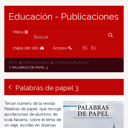
Educación - Publicaciones
Menú
mapa del sitio
Acceso
ES
EU
DPTO
PUBLICACIONES
ÚLTIMAS PUBLICACIONES
PALABRAS DE PAPEL 3
Palabras de papel 3
Tercer número de la revista
Palabras de papel, que recoge
aportaciones de alumnos de
toda Navarra, sobre el tema de
un viaje, escritas en diversas