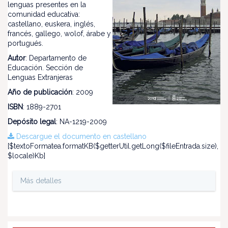
lenguas presentes en la
comunidad educativa:
castellano, euskera, inglés,
francés, gallego, wolof, árabe y
portugués.
Autor
: Departamento de
Educación. Sección de
Lenguas Extranjeras
Año de publicación
: 2009
ISBN
: 1889-2701
Depósito legal
: NA-1219-2009
Descargue el documento en castellano
[$textoFormatea.formatKB($getterUtil.getLong($fileEntrada.size),
$locale)Kb]
Más detalles