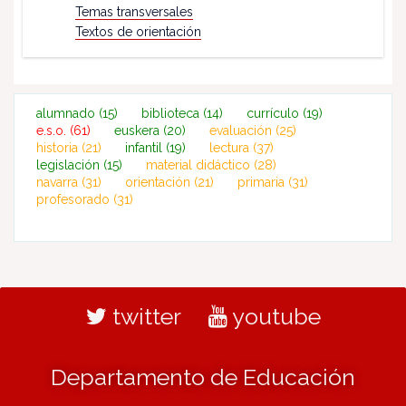
Temas transversales
Textos de orientación
alumnado
(15)
biblioteca
(14)
currículo
(19)
e.s.o.
(61)
euskera
(20)
evaluación
(25)
historia
(21)
infantil
(19)
lectura
(37)
legislación
(15)
material didáctico
(28)
navarra
(31)
orientación
(21)
primaria
(31)
profesorado
(31)
twitter
youtube
Departamento de Educación