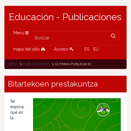
Educación - Publicaciones
Menú
mapa del sitio
Acceso
ES
EU
DPTO
PUBLICACIONES
ÚLTIMAS PUBLICACIONES
Bitartekoen prestakuntza
Se
explica
qué es
la