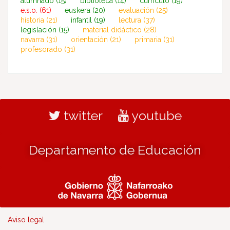
alumnado
(15)
biblioteca
(14)
currículo
(19)
e.s.o.
(61)
euskera
(20)
evaluación
(25)
historia
(21)
infantil
(19)
lectura
(37)
legislación
(15)
material didáctico
(28)
navarra
(31)
orientación
(21)
primaria
(31)
profesorado
(31)
twitter
youtube
Departamento de Educación
Aviso legal