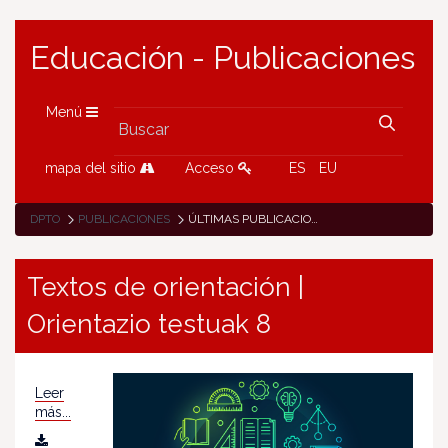
Educación - Publicaciones
Menú
mapa del sitio
Acceso
ES
EU
DPTO
PUBLICACIONES
ÚLTIMAS PUBLICACIONES
Textos de orientación |
Orientazio testuak 8
Leer
más...