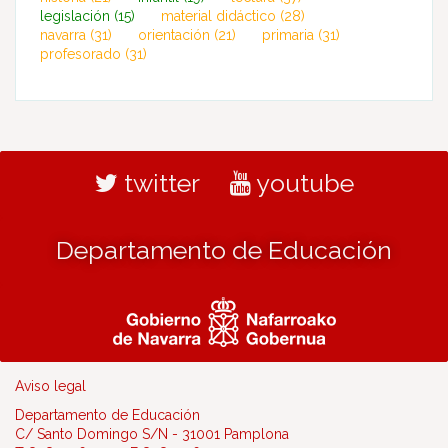
legislación
(15)
material didáctico
(28)
navarra
(31)
orientación
(21)
primaria
(31)
profesorado
(31)
twitter
youtube
Departamento de Educación
Aviso legal
Departamento de Educación
C/ Santo Domingo S/N - 31001 Pamplona