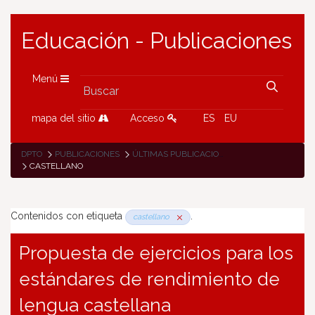
Educación - Publicaciones
Menú
mapa del sitio
Acceso
ES
EU
DPTO
PUBLICACIONES
ÚLTIMAS PUBLICACIONES
CASTELLANO
Contenidos con etiqueta
.
castellano
Propuesta de ejercicios para los
estándares de rendimiento de
lengua castellana