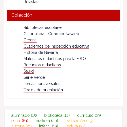
Revistas
Colección
Bibliotecas escolares
Chipi-txapa - Conocer Navarra
Creena
Cuadernos de inspección educativa
Historia de Navarra
Materiales didácticos para la E.S.O.
Recursos didácticos
Salud
Serie Verde
Temas transversales
Textos de orientación
alumnado
(15)
biblioteca
(14)
currículo
(19)
e.s.o.
(61)
euskera
(20)
evaluación
(25)
historia
(21)
infantil
(19)
lectura
(37)