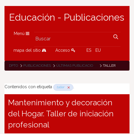
Educación - Publicaciones
Menú
mapa del sitio
Acceso
ES
EU
DPTO
PUBLICACIONES
ÚLTIMAS PUBLICACIONES
TALLER
Contenidos con etiqueta
.
taller
Mantenimiento y decoración
del Hogar. Taller de iniciación
profesional