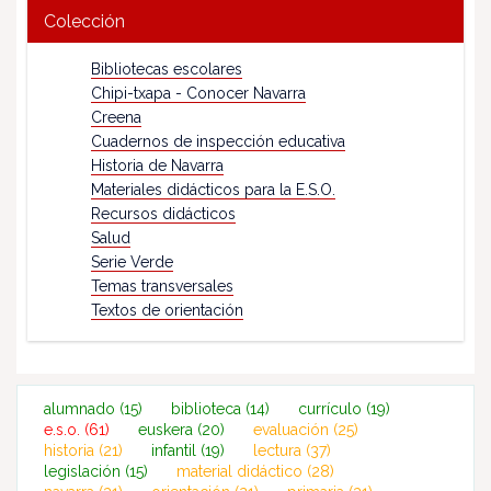
Colección
Bibliotecas escolares
Chipi-txapa - Conocer Navarra
Creena
Cuadernos de inspección educativa
Historia de Navarra
Materiales didácticos para la E.S.O.
Recursos didácticos
Salud
Serie Verde
Temas transversales
Textos de orientación
alumnado
(15)
biblioteca
(14)
currículo
(19)
e.s.o.
(61)
euskera
(20)
evaluación
(25)
historia
(21)
infantil
(19)
lectura
(37)
legislación
(15)
material didáctico
(28)