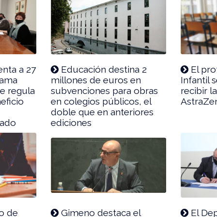
nta a 27
Educación destina 2
El pro
rama
millones de euros en
Infantil 
e regula
subvenciones para obras
recibir 
eficio
en colegios públicos, el
AstraZe
doble que en anteriores
nado
ediciones
o de
Gimeno destaca el
El De