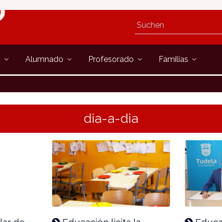
s
Alumnado
Profesorado
Familias
dia-a-dia
lar de
Educación licita la
Educac