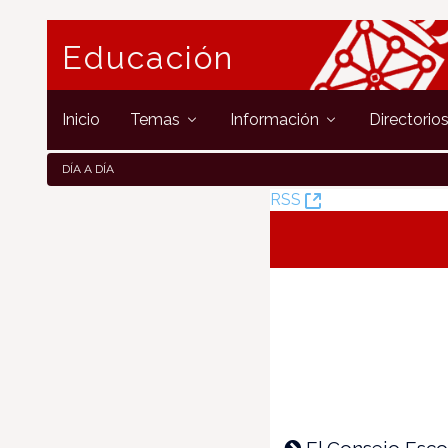
Educación
Inicio
Temas
Información
Directorio
DÍA A DÍA
(Öffnet
RSS
neues
Fenster)
El Consejo Esco