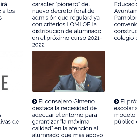
irá
carácter “pionero” del
Educació
 a los
nuevo decreto foral de
Ayuntam
s
admisión que regulará ya
Pamplon
con criterios LOMLOE la
convenio
distribución de alumnado
constru
en el próximo curso 2021-
colegio 
2022
El consejero Gimeno
El pró
destaca la necesidad de
escolar 
s
adecuar el entorno para
modelo D
tivas de
garantizar “la máxima
público 
calidad” en la atención al
alumnado que más apoyo