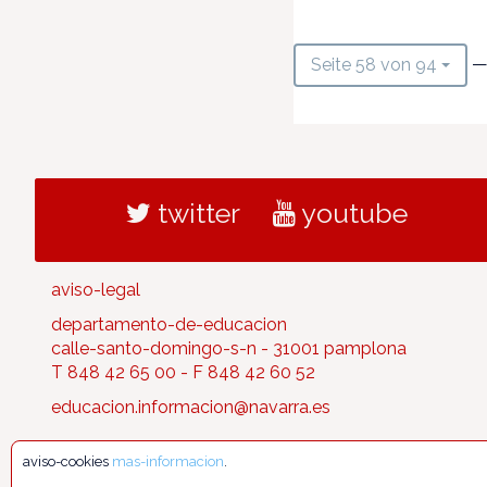
—
Seite 58 von 94
twitter
youtube
aviso-legal
departamento-de-educacion
calle-santo-domingo-s-n - 31001 pamplona
T 848 42 65 00 - F 848 42 60 52
educacion.informacion@navarra.es
aviso-cookies
mas-informacion
.