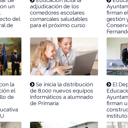
con un
adjudicación de los
Ayuntam
l
comedores escolares
firman e
ecto del
comarcales saludables
gestión 
al de
para el próximo curso
Conserv
Fernand
con la
Se inicia la distribución
El De
ión el
de 8.000 nuevos equipos
Educació
llo de
informáticos a alumnado
Ayuntam
de Primaria
firman u
ucativa
constru
EU
instituto