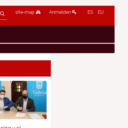
site-map
Anmelden
ES
EU
ión y el