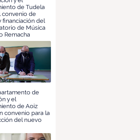
iento de Tudela
l convenio de
y financiación del
atorio de Música
o Remacha
partamento de
n y el
iento de Aoiz
n convenio para la
cción del nuevo