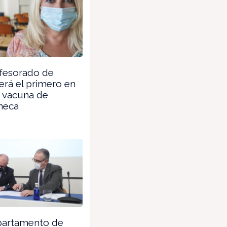
fesorado de
será el primero en
la vacuna de
neca
partamento de