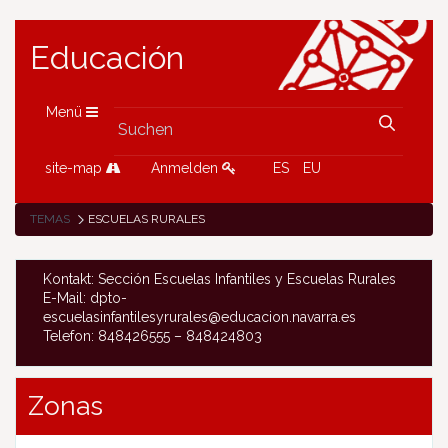
Educación
Menü
site-map
Anmelden
ES
EU
TEMAS
ESCUELAS RURALES
Kontakt: Sección Escuelas Infantiles y Escuelas Rurales
E-Mail: dpto-
escuelasinfantilesyrurales@educacion.navarra.es
Telefon: 848426555 – 848424803
Zonas