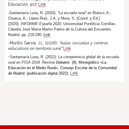
Educación, 407.
Link
-Santamaría Luna, R. (2020).
“La escuela rural”
en Blanco, A.;
Chueca, A.; López-Ruiz, J.A. y Mora, S. [Coord. y Ed.]
(2020):
INFORME España 2020.
Universidad Pontificia Comillas,
Cátedra José María Martín Patino de la Cultura del Encuentro.
Madrid. pp. 219-290.
Link
-Murillo García, J.L. (2026).
"Aulas, escuelas y centros
educativos en territorio rural"
Link
-
Santamaría Luna, R. (202
2
):
La competencia global de la escuela
rural en PISA 2018.
R
evista
Debates.
(8). Monográfico «La
Educación en el Medio Rural». Consejo Escolar de la Comunidad
Link
de Madrid. (publicación digital 2022).