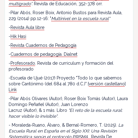
multigrado
”.
Revista de Educación, 352-378 orr.
-Pilar Abós, Roser Boix, Antonio Bustos para Revista Aula,
229 (2014) pp.12-16: "
Multinivel en la escuela rural
"
-
Revista Aula libre
-
Hik Hasi
-
Revista Cuadernos de Pedagogía
-
Cuadernos de pedagogía. Dialnet
-
Profesorado
. Revista de curriculum y formación del
profesorado
-Escuela de Ujué (2017) Proyecto "Todo lo que sabemos
sobre Cantónimo (del 684 al 780 d.C.)" [
versión castellano
]
Link
-Pilar Abós Olivares (Autor), Roser Boix Tomàs (Autor), Laura
Domingo Peñafiel (Autor), Juan Lorenzo
Lacruz (Autor), & 1 más. Libro
"El reto de la escuela rural:
hacer visible lo invisible"
.
- Moraleda-Ruano, Álvaro, & Bernal-Romero, T. (2025).
La
Escuela Rural en España en el Siglo XXI: Una Revisión
Sistemática según el protocolo PRISMA
. Revista De