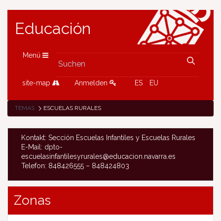
Educación
Menü
site-map
Anmelden
ES
EU
TEMAS
ESCUELAS RURALES
Kontakt: Sección Escuelas Infantiles y Escuelas Rurales
E-Mail: dpto-
escuelasinfantilesyrurales@educacion.navarra.es
Telefon: 848426555 – 848424803
Zonas