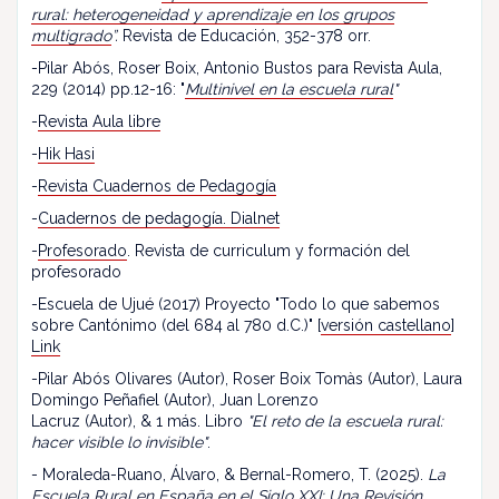
rural: heterogeneidad y aprendizaje en los grupos
multigrado
”.
Revista de Educación, 352-378 orr.
-Pilar Abós, Roser Boix, Antonio Bustos para Revista Aula,
229 (2014) pp.12-16: "
Multinivel en la escuela rural
"
-
Revista Aula libre
-
Hik Hasi
-
Revista Cuadernos de Pedagogía
-
Cuadernos de pedagogía. Dialnet
-
Profesorado
. Revista de curriculum y formación del
profesorado
-Escuela de Ujué (2017) Proyecto "Todo lo que sabemos
sobre Cantónimo (del 684 al 780 d.C.)" [
versión castellano
]
Link
-Pilar Abós Olivares (Autor), Roser Boix Tomàs (Autor), Laura
Domingo Peñafiel (Autor), Juan Lorenzo
Lacruz (Autor), & 1 más. Libro
"El reto de la escuela rural:
hacer visible lo invisible"
.
- Moraleda-Ruano, Álvaro, & Bernal-Romero, T. (2025).
La
Escuela Rural en España en el Siglo XXI: Una Revisión