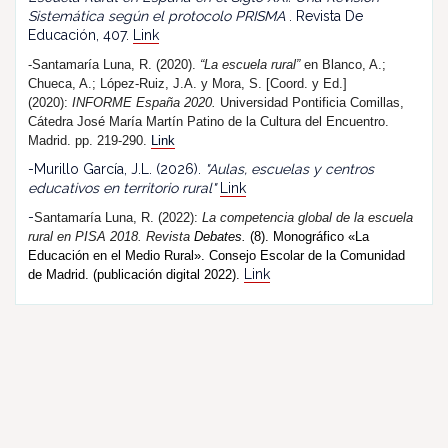
Sistemática según el protocolo PRISMA
. Revista De
Educación, 407.
Link
-Santamaría Luna, R. (2020).
“La escuela rural”
en Blanco, A.;
Chueca, A.; López-Ruiz, J.A. y Mora, S. [Coord. y Ed.]
(2020):
INFORME España 2020.
Universidad Pontificia Comillas,
Cátedra José María Martín Patino de la Cultura del Encuentro.
Madrid. pp. 219-290.
Link
-Murillo García, J.L. (2026).
"Aulas, escuelas y centros
educativos en territorio rural"
Link
-
Santamaría Luna, R. (202
2
):
La competencia global de la escuela
rural en PISA 2018.
R
evista
Debates.
(8). Monográfico «La
Educación en el Medio Rural». Consejo Escolar de la Comunidad
Link
de Madrid. (publicación digital 2022).