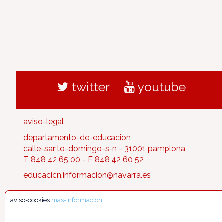
twitter
youtube
aviso-legal
departamento-de-educacion
calle-santo-domingo-s-n - 31001 pamplona
T 848 42 65 00 - F 848 42 60 52
educacion.informacion@navarra.es
aviso-cookies
mas-informacion
.