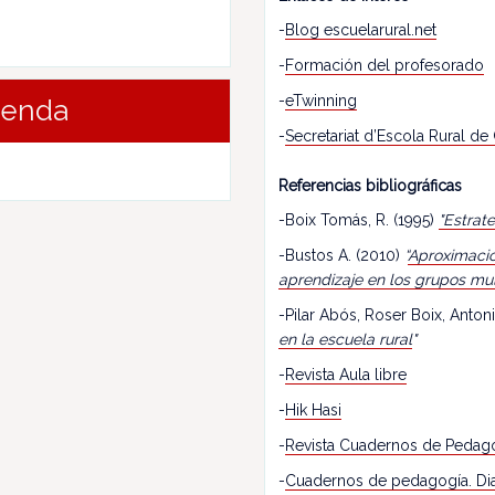
-
Blog escuelarural.net
-
Formación del profesorado
-
eTwinning
renda
-
Secretariat d’Escola Rural de
Referencias bibliográficas
-Boix Tomás, R. (1995)
"Estrat
-Bustos A. (2010)
“
Aproximació
aprendizaje en los grupos mu
-Pilar Abós, Roser Boix, Antoni
en la escuela rural
"
-
Revista Aula libre
-
Hik Hasi
-
Revista Cuadernos de Pedag
-
Cuadernos de pedagogía. Dia