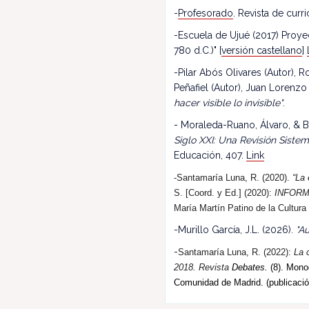
-
Profesorado
. Revista de cur
-Escuela de Ujué (2017) Proy
780 d.C.)" [
versión castellano
]
-Pilar Abós Olivares (Autor),
Peñafiel (Autor), Juan Lorenzo
hacer visible lo invisible"
.
- Moraleda-Ruano, Álvaro, & B
Siglo XXI: Una Revisión Siste
Educación, 407.
Link
-Santamaría Luna, R. (2020).
“La 
S. [Coord. y Ed.] (2020):
INFORM
María Martín Patino de la Cultura
-Murillo García, J.L. (2026).
"Au
-
Santamaría Luna, R. (202
2
):
La 
2018.
R
evista
Debates.
(8). Monog
Comunidad de Madrid. (publicació