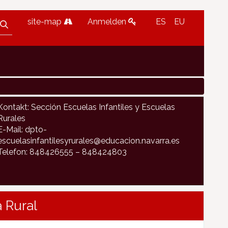
site-map
Anmelden
ES
EU
Kontakt: Sección Escuelas Infantiles y Escuelas
Rurales
E-Mail: dpto-
escuelasinfantilesyrurales@educacion.navarra.es
Telefon: 848426555 – 848424803
 Rural