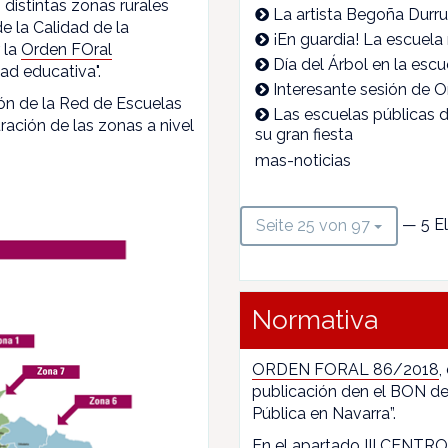
 distintas zonas rurales
La artista Begoña Durrut
e la Calidad de la
¡En guardia! La escuela 
 la
Orden FOral
Día del Árbol en la escu
ad educativa".
Interesante sesión de O
ón de la Red de Escuelas
Las escuelas públicas 
ración de las zonas a nivel
su gran fiesta
mas-noticias
— 5 E
Seite 25 von 97
Normativa
ORDEN FORAL 86/2018
,
publicación den el BON de
Pública en Navarra”.
En el apartado III CENTROS