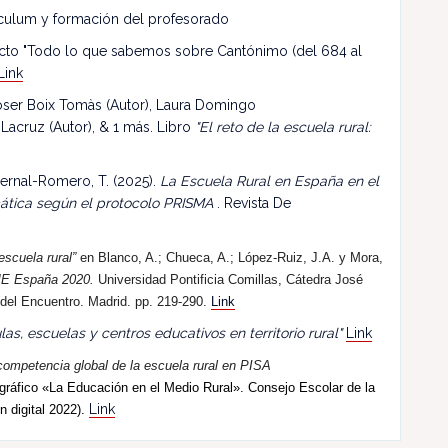
riculum y formación del profesorado
ecto "Todo lo que sabemos sobre Cantónimo (del 684 al
Link
 Roser Boix Tomàs (Autor), Laura Domingo
 Lacruz (Autor), & 1 más. Libro
"El reto de la escuela rural:
ernal-Romero, T. (2025).
La Escuela Rural en España en el
mática según el protocolo PRISMA
. Revista De
escuela rural”
en Blanco, A.; Chueca, A.; López-Ruiz, J.A. y Mora,
E España 2020.
Universidad Pontificia Comillas, Cátedra José
 del Encuentro. Madrid. pp. 219-290.
Link
las, escuelas y centros educativos en territorio rural"
Link
competencia global de la escuela rural en PISA
ráfico «La Educación en el Medio Rural». Consejo Escolar de la
Link
n digital 2022).