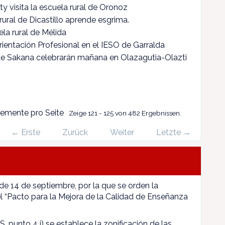
y visita la escuela rural de Oronoz
rural de Dicastillo aprende esgrima.
ela rural de Mélida
rientación Profesional en el IESO de Garralda
de Sakana celebrarán mañana en Olazagutia-Olazti
lemente pro Seite
Zeige 121 - 125 von 482 Ergebnissen.
← Erste
Zurück
Weiter
Letzte →
 de 14 de septiembre, por la que se orden la
l “Pacto para la Mejora de la Calidad de Enseñanza
, punto 4 i) se establece la zonificación de las