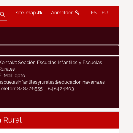
site-map
Anmelden
ES
EU
Kontakt: Sección Escuelas Infantiles y Escuelas
Rurales
E-Mail: dpto-
escuelasinfantilesyrurales@educacion.navarra.es
Telefon: 848426555 – 848424803
 Rural