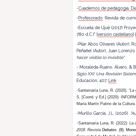
-
Cuadernos de pedagogía. Dia
-
Profesorado
. Revista de cur
-Escuela de Ujué (2017) Proy
780 d.C.)" [
versión castellano
]
-Pilar Abós Olivares (Autor),
Peñafiel (Autor), Juan Lorenzo
hacer visible lo invisible"
.
- Moraleda-Ruano, Álvaro, & B
Siglo XXI: Una Revisión Siste
Educación, 407.
Link
-Santamaría Luna, R. (2020).
“La 
S. [Coord. y Ed.] (2020):
INFORM
María Martín Patino de la Cultura
-Murillo García, J.L. (2026).
"Au
-
Santamaría Luna, R. (202
2
):
La 
2018.
R
evista
Debates.
(8). Monog