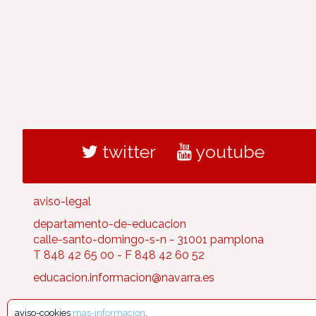
twitter
youtube
aviso-legal
departamento-de-educacion
calle-santo-domingo-s-n - 31001 pamplona
T 848 42 65 00 - F 848 42 60 52
educacion.informacion@navarra.es
aviso-cookies
mas-informacion
.