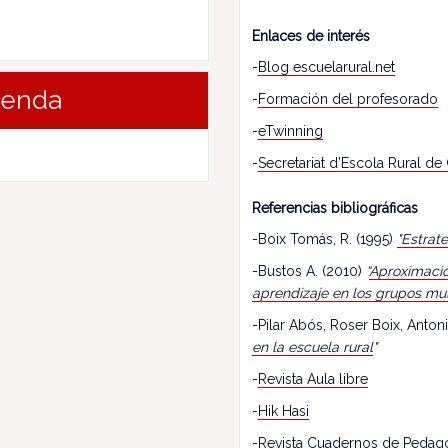
Enlaces de interés
-
Blog escuelarural.net
renda
-
Formación del profesorado
-
eTwinning
-
Secretariat d’Escola Rural de
Referencias bibliográficas
-Boix Tomás, R. (1995)
"Estrat
-Bustos A. (2010)
“
Aproximació
aprendizaje en los grupos mu
-Pilar Abós, Roser Boix, Antoni
en la escuela rural
"
-
Revista Aula libre
-
Hik Hasi
-
Revista Cuadernos de Pedag