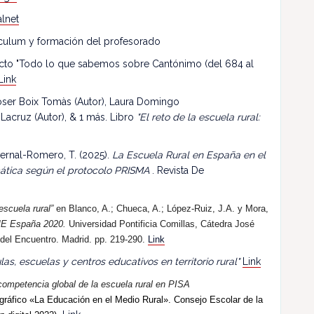
lnet
riculum y formación del profesorado
ecto "Todo lo que sabemos sobre Cantónimo (del 684 al
Link
 Roser Boix Tomàs (Autor), Laura Domingo
 Lacruz (Autor), & 1 más. Libro
"El reto de la escuela rural:
ernal-Romero, T. (2025).
La Escuela Rural en España en el
mática según el protocolo PRISMA
. Revista De
escuela rural”
en Blanco, A.; Chueca, A.; López-Ruiz, J.A. y Mora,
E España 2020.
Universidad Pontificia Comillas, Cátedra José
 del Encuentro. Madrid. pp. 219-290.
Link
las, escuelas y centros educativos en territorio rural"
Link
competencia global de la escuela rural en PISA
ráfico «La Educación en el Medio Rural». Consejo Escolar de la