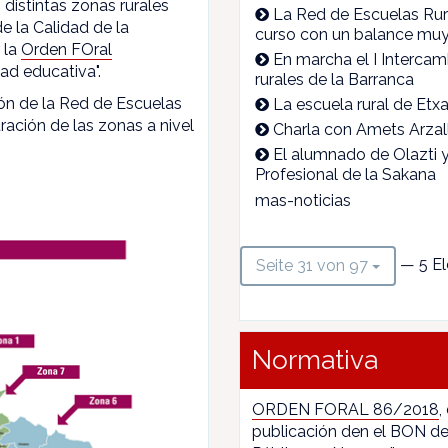
 distintas zonas rurales
La Red de Escuelas Rura
e la Calidad de la
curso con un balance muy 
 la
Orden FOral
En marcha el I Intercam
ad educativa".
rurales de la Barranca
ón de la Red de Escuelas
La escuela rural de Et
ración de las zonas a nivel
Charla con Amets Arzall
El alumnado de Olazti y 
Profesional de la Sakana
mas-noticias
— 5 El
Seite 31 von 97
Normativa
ORDEN FORAL 86/2018
,
publicación den el BON de