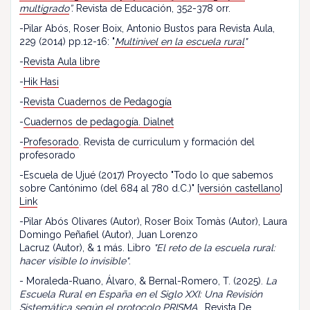
multigrado
”.
Revista de Educación, 352-378 orr.
-Pilar Abós, Roser Boix, Antonio Bustos para Revista Aula,
229 (2014) pp.12-16: "
Multinivel en la escuela rural
"
-
Revista Aula libre
-
Hik Hasi
-
Revista Cuadernos de Pedagogía
-
Cuadernos de pedagogía. Dialnet
-
Profesorado
. Revista de curriculum y formación del
profesorado
-Escuela de Ujué (2017) Proyecto "Todo lo que sabemos
sobre Cantónimo (del 684 al 780 d.C.)" [
versión castellano
]
Link
-Pilar Abós Olivares (Autor), Roser Boix Tomàs (Autor), Laura
Domingo Peñafiel (Autor), Juan Lorenzo
Lacruz (Autor), & 1 más. Libro
"El reto de la escuela rural:
hacer visible lo invisible"
.
- Moraleda-Ruano, Álvaro, & Bernal-Romero, T. (2025).
La
Escuela Rural en España en el Siglo XXI: Una Revisión
Sistemática según el protocolo PRISMA
. Revista De