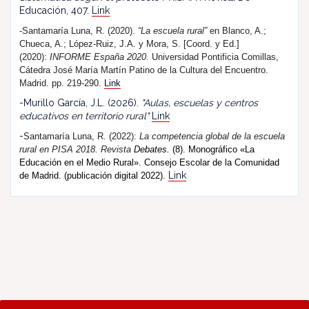
Educación, 407.
Link
-Santamaría Luna, R. (2020).
“La escuela rural”
en Blanco, A.;
Chueca, A.; López-Ruiz, J.A. y Mora, S. [Coord. y Ed.]
(2020):
INFORME España 2020.
Universidad Pontificia Comillas,
Cátedra José María Martín Patino de la Cultura del Encuentro.
Madrid. pp. 219-290.
Link
-Murillo García, J.L. (2026).
"Aulas, escuelas y centros
educativos en territorio rural"
Link
-
Santamaría Luna, R. (202
2
):
La competencia global de la escuela
rural en PISA 2018.
R
evista
Debates.
(8). Monográfico «La
Educación en el Medio Rural». Consejo Escolar de la Comunidad
Link
de Madrid. (publicación digital 2022).