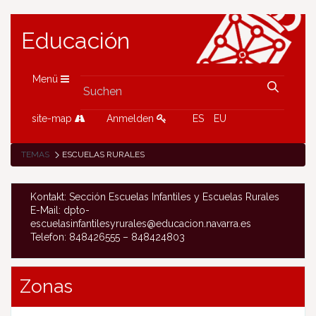
Educación
Menü
site-map
Anmelden
ES
EU
TEMAS
ESCUELAS RURALES
Kontakt: Sección Escuelas Infantiles y Escuelas Rurales
E-Mail: dpto-
escuelasinfantilesyrurales@educacion.navarra.es
Telefon: 848426555 – 848424803
Zonas