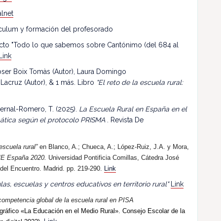
lnet
riculum y formación del profesorado
ecto "Todo lo que sabemos sobre Cantónimo (del 684 al
Link
 Roser Boix Tomàs (Autor), Laura Domingo
 Lacruz (Autor), & 1 más. Libro
"El reto de la escuela rural:
ernal-Romero, T. (2025).
La Escuela Rural en España en el
mática según el protocolo PRISMA
. Revista De
escuela rural”
en Blanco, A.; Chueca, A.; López-Ruiz, J.A. y Mora,
E España 2020.
Universidad Pontificia Comillas, Cátedra José
 del Encuentro. Madrid. pp. 219-290.
Link
las, escuelas y centros educativos en territorio rural"
Link
competencia global de la escuela rural en PISA
ráfico «La Educación en el Medio Rural». Consejo Escolar de la