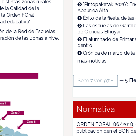
 distintas zonas rurales
"Piritopaketak 2026": En
e la Calidad de la
Abaurrea Alta
 la
Orden FOral
Éxito de la fiesta de l
ad educativa".
Las escuelas de Garrald
ón de la Red de Escuelas
de Ciencias Elhuyar
ración de las zonas a nivel
El alumnado de Primari
dentro
Crónica de marzo de la
mas-noticias
— 5 El
Seite 7 von 97
Normativa
ORDEN FORAL 86/2018
,
publicación den el BON de