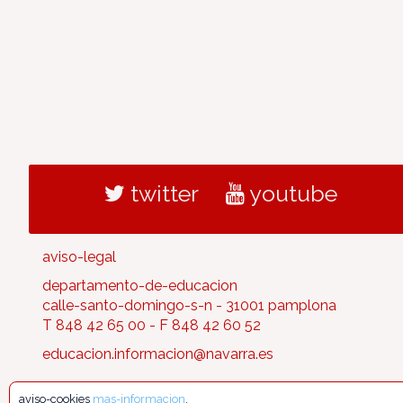
twitter
youtube
aviso-legal
departamento-de-educacion
calle-santo-domingo-s-n - 31001 pamplona
T 848 42 65 00 - F 848 42 60 52
educacion.informacion@navarra.es
aviso-cookies
mas-informacion
.