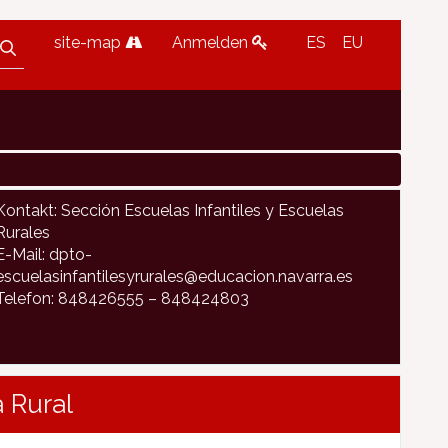
site-map
Anmelden
ES
EU
Kontakt: Sección Escuelas Infantiles y Escuelas
Rurales
E-Mail: dpto-
escuelasinfantilesyrurales@educacion.navarra.es
Telefon: 848426555 – 848424803
 Rural