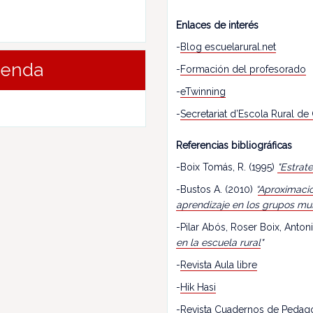
Enlaces de interés
-
Blog escuelarural.net
renda
-
Formación del profesorado
-
eTwinning
-
Secretariat d’Escola Rural de
Referencias bibliográficas
-Boix Tomás, R. (1995)
"Estrat
-Bustos A. (2010)
“
Aproximació
aprendizaje en los grupos mu
-Pilar Abós, Roser Boix, Antoni
en la escuela rural
"
-
Revista Aula libre
-
Hik Hasi
-
Revista Cuadernos de Pedag