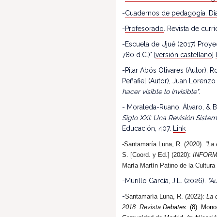
-
Cuadernos de pedagogía. Dia
-
Profesorado
. Revista de cur
-Escuela de Ujué (2017) Proy
780 d.C.)" [
versión castellano
]
-Pilar Abós Olivares (Autor),
Peñafiel (Autor), Juan Lorenzo
hacer visible lo invisible"
.
- Moraleda-Ruano, Álvaro, & B
Siglo XXI: Una Revisión Siste
Educación, 407.
Link
-Santamaría Luna, R. (2020).
“La 
S. [Coord. y Ed.] (2020):
INFORM
María Martín Patino de la Cultura
-Murillo García, J.L. (2026).
"Au
-
Santamaría Luna, R. (202
2
):
La 
2018.
R
evista
Debates.
(8). Monog