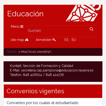
Educación
Menü
site-map
Anmelden
ES
EU
TEMAS
PRÁCTICAS UNIVERSITARIAS
Kontakt: Sección de Formación y Calidad
E-Mail: secretaria.cap.pamplona@educacion.navarra.es
Telefon: 848 426624 / 848 424776
Convenios vigentes
Convenios por los cuales el estudiantado