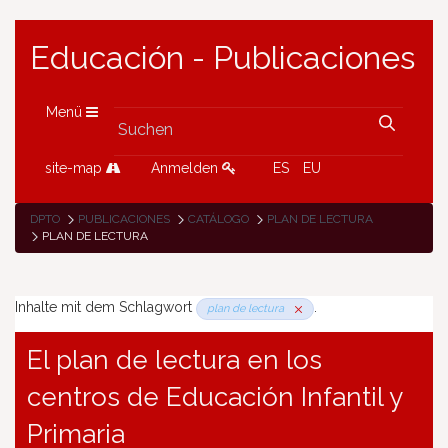
Educación - Publicaciones
Menü
site-map
Anmelden
ES
EU
DPTO
PUBLICACIONES
CATÁLOGO
PLAN DE LECTURA
PLAN DE LECTURA
Inhalte mit dem Schlagwort
.
plan de lectura
El plan de lectura en los
centros de Educación Infantil y
Primaria