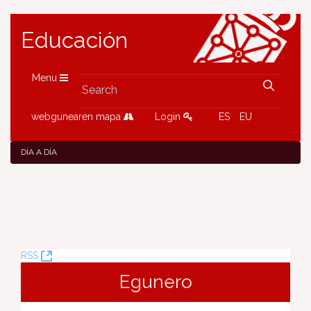
Educación
Menu
webgunearen mapa
Login
ES
EU
DÍA A DÍA
(Opens
RSS
New
Egunero
Window)