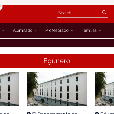
s
Alumnado
Profesorado
Familias
Egunero
o de
El Departamento de
Educa