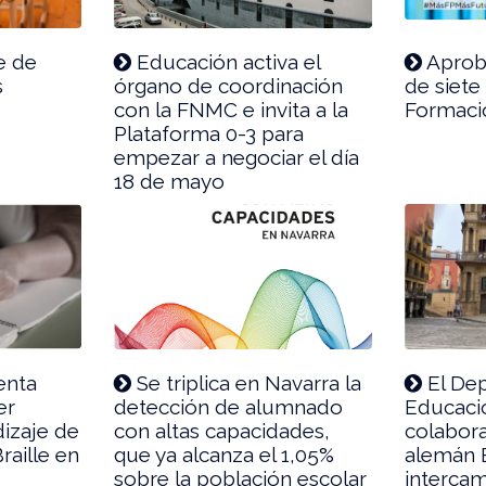
e de
Educación activa el
Aproba
s
órgano de coordinación
de siete
con la FNMC e invita a la
Formaci
Plataforma 0-3 para
empezar a negociar el día
18 de mayo
enta
Se triplica en Navarra la
El De
er
detección de alumnado
Educaci
izaje de
con altas capacidades,
colabora
raille en
que ya alcanza el 1,05%
alemán 
sobre la población escolar
interca