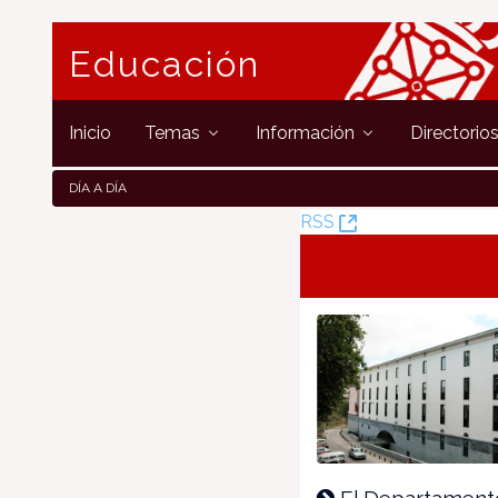
Educación
Inicio
Temas
Información
Directorio
DÍA A DÍA
(Opens
RSS
New
Window)
El Departament