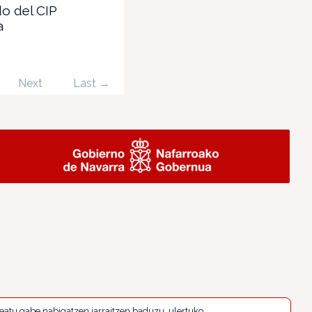
o del CIP
a
Next
Last →
eatu gabe nabigatzen jarraitzen baduzu, ulertuko