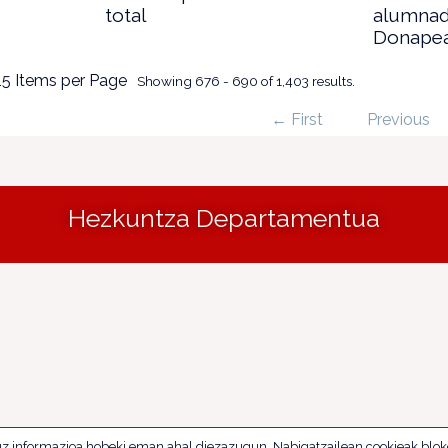
total
alumnad
Donape
15 Items per Page
Showing 676 - 690 of 1,403 results.
← First
Previous
Hezkuntza Departamentua
uz informazioa hobeki eman ahal diezazugun. Nabigatzailean cookieak blok