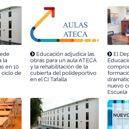
cede
Educación adjudica las
El De
 la
obras para un aula ATECA
Educaci
as en 10
y la rehabilitación de la
comprom
 ciclo de
cubierta del polideportivo
formació
en el CI Tafalla
dramáti
nuevo c
Escuela 