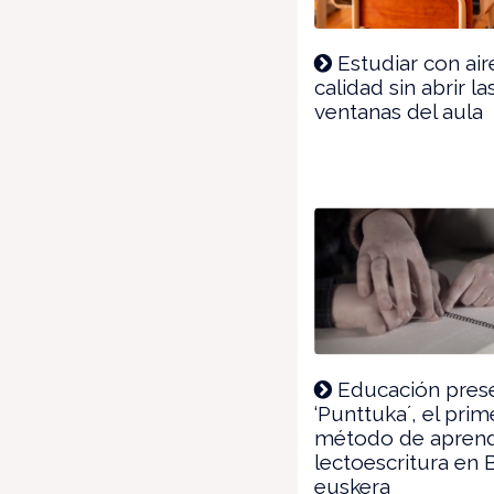
Estudiar con air
calidad sin abrir la
ventanas del aula
Educación pres
‘Punttuka´, el prim
método de aprend
lectoescritura en B
euskera