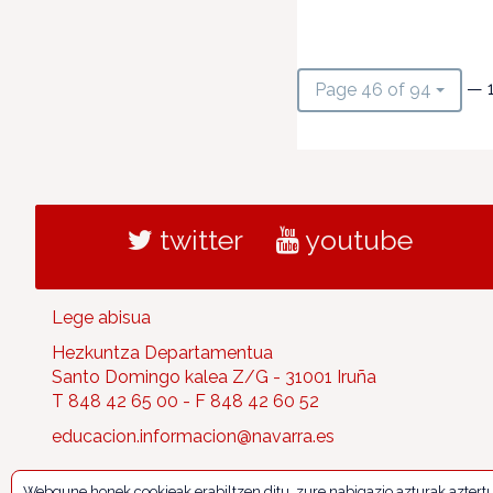
— 
Page 46 of 94
twitter
youtube
Lege abisua
Hezkuntza Departamentua
Santo Domingo kalea Z/G - 31001 Iruña
T 848 42 65 00 - F 848 42 60 52
educacion.informacion@navarra.es
Webgune honek cookieak erabiltzen ditu, zure nabigazio azturak aztert