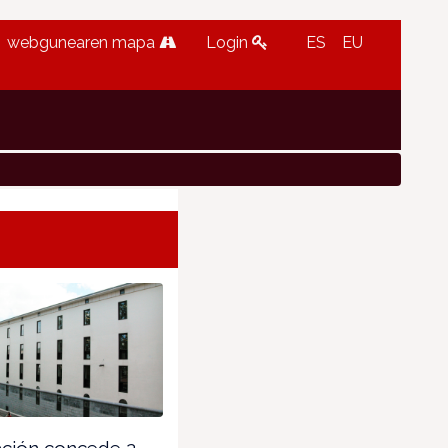
webgunearen mapa
Login
ES
EU
ción concede 2