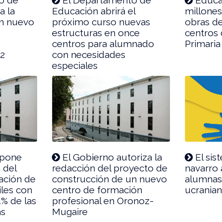
a la
Educación abrirá el
millones
un nuevo
próximo curso nuevas
obras d
estructuras en once
centros d
centros para alumnado
Primaria
,2
con necesidades
especiales
opone
El Gobierno autoriza la
El sis
 del
redacción del proyecto de
navarro 
ación de
construcción de un nuevo
alumnas
iles con
centro de formación
ucrania
% de las
profesional en Oronoz-
as
Mugaire