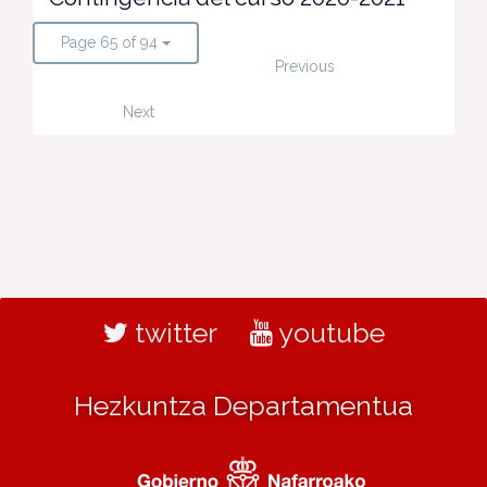
Page 65 of 94
Previous
Next
twitter
youtube
Hezkuntza Departamentua