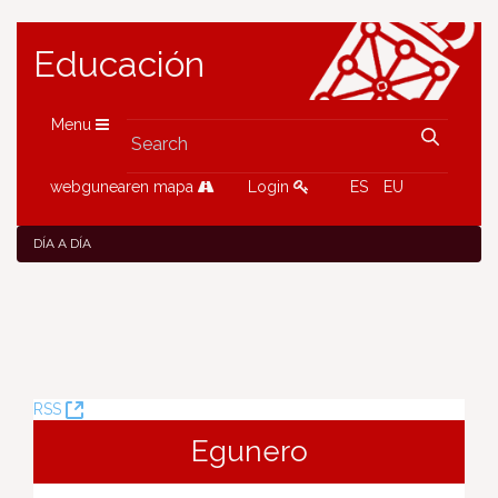
Educación
Menu
webgunearen mapa
Login
ES
EU
DÍA A DÍA
(Opens
RSS
New
Egunero
Window)