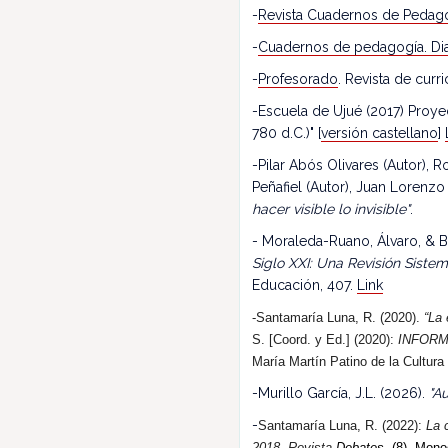
-
Revista Cuadernos de Pedag
-
Cuadernos de pedagogía. Dia
-
Profesorado
. Revista de cur
-Escuela de Ujué (2017) Proy
780 d.C.)" [
versión castellano
]
-Pilar Abós Olivares (Autor),
Peñafiel (Autor), Juan Lorenzo
hacer visible lo invisible"
.
- Moraleda-Ruano, Álvaro, & B
Siglo XXI: Una Revisión Siste
Educación, 407.
Link
-Santamaría Luna, R. (2020).
“La 
S. [Coord. y Ed.] (2020):
INFORM
María Martín Patino de la Cultura
-Murillo García, J.L. (2026).
"Au
-
Santamaría Luna, R. (202
2
):
La 
2018.
R
evista
Debates.
(8). Monog