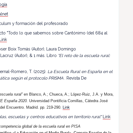
ogía
lnet
riculum y formación del profesorado
ecto "Todo lo que sabemos sobre Cantónimo (del 684 al
Link
 Roser Boix Tomàs (Autor), Laura Domingo
 Lacruz (Autor), & 1 más. Libro
"El reto de la escuela rural:
ernal-Romero, T. (2025).
La Escuela Rural en España en el
mática según el protocolo PRISMA
. Revista De
escuela rural”
en Blanco, A.; Chueca, A.; López-Ruiz, J.A. y Mora,
E España 2020.
Universidad Pontificia Comillas, Cátedra José
 del Encuentro. Madrid. pp. 219-290.
Link
las, escuelas y centros educativos en territorio rural"
Link
competencia global de la escuela rural en PISA
ráfico «La Educación en el Medio Rural». Consejo Escolar de la