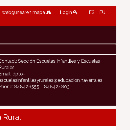
webgunearen mapa
Login
ES
EU
Contact: Sección Escuelas Infantiles y Escuelas
Rurales
Email: dpto-
escuelasinfantilesyrurales@educacion.navarra.es
Phone: 848426555 – 848424803
 Rural