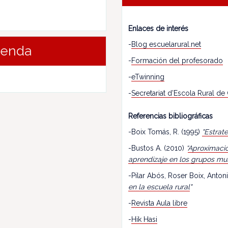
Enlaces de interés
-
Blog escuelarural.net
renda
-
Formación del profesorado
-
eTwinning
-
Secretariat d’Escola Rural de
Referencias bibliográficas
-Boix Tomás, R. (1995)
"Estrat
-Bustos A. (2010)
“
Aproximació
aprendizaje en los grupos mu
-Pilar Abós, Roser Boix, Antoni
en la escuela rural
"
-
Revista Aula libre
-
Hik Hasi