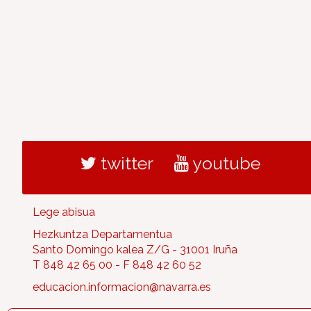
twitter
youtube
Lege abisua
Hezkuntza Departamentua
Santo Domingo kalea Z/G - 31001 Iruña
T 848 42 65 00 - F 848 42 60 52
educacion.informacion@navarra.es