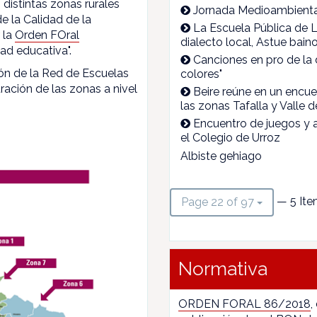
 distintas zonas rurales
Jornada Medioambienta
e la Calidad de la
La Escuela Pública de L
 la
Orden FOral
dialecto local, Astue bai
ad educativa".
Canciones en pro de la 
ón de la Red de Escuelas
colores"
ración de las zonas a nivel
Beire reúne en un encue
las zonas Tafalla y Valle 
Encuentro de juegos y 
el Colegio de Urroz
Albiste gehiago
— 5 Ite
Page 22 of 97
Normativa
ORDEN FORAL 86/2018
,