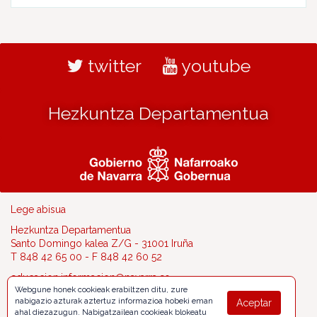
twitter
youtube
Hezkuntza Departamentua
Lege abisua
Hezkuntza Departamentua
Santo Domingo kalea Z/G - 31001 Iruña
T 848 42 65 00 - F 848 42 60 52
educacion.informacion@navarra.es
Webgune honek cookieak erabiltzen ditu, zure
nabigazio azturak aztertuz informazioa hobeki eman
Aceptar
ahal diezazugun. Nabigatzailean cookieak blokeatu