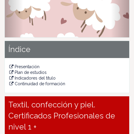
u
s
Índice
Presentación
Plan de estudios
Indicadores del título
Continuidad de formación
Textil, confección y piel.
Certificados Profesionales de
nivel 1 +