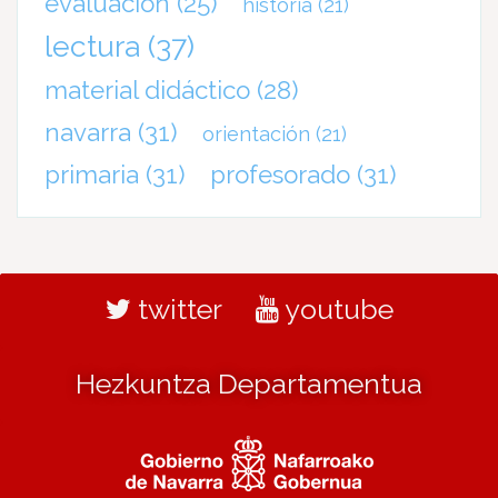
evaluación
(25)
historia
(21)
lectura
(37)
material didáctico
(28)
navarra
(31)
orientación
(21)
primaria
(31)
profesorado
(31)
twitter
youtube
Hezkuntza Departamentua