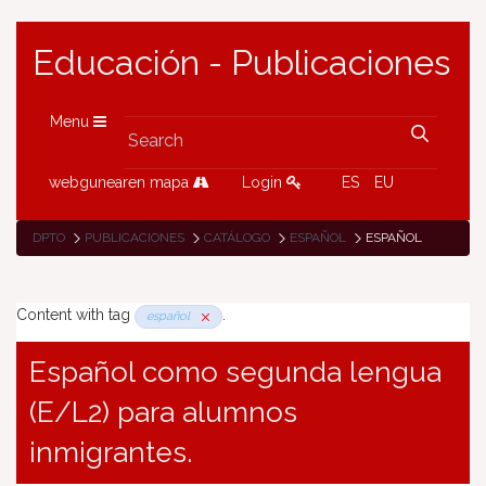
Educación - Publicaciones
Menu
webgunearen mapa
Login
ES
EU
DPTO
PUBLICACIONES
CATÁLOGO
ESPAÑOL
ESPAÑOL
Content with tag
.
español
Español como segunda lengua
(E/L2) para alumnos
inmigrantes.