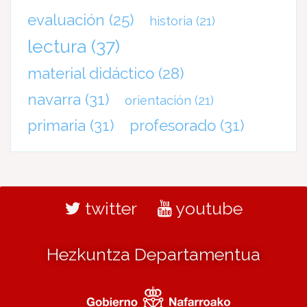
evaluación
(25)
historia
(21)
lectura
(37)
material didáctico
(28)
navarra
(31)
orientación
(21)
primaria
(31)
profesorado
(31)
twitter
youtube
Hezkuntza Departamentua