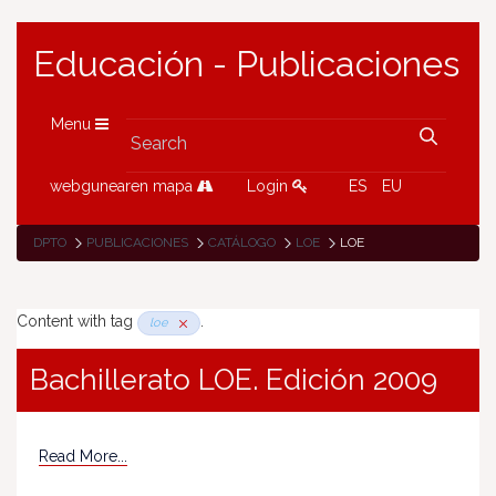
Educación - Publicaciones
Menu
webgunearen mapa
Login
ES
EU
DPTO
PUBLICACIONES
CATÁLOGO
LOE
LOE
Content with tag
.
loe
Bachillerato LOE. Edición 2009
Read More...