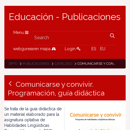
Educación - Publicaciones
Menu
webgunearen mapa
Login
ES
EU
DPTO
PUBLICACIONES
CATÁLOGO
COMUNICARSE Y CONVIVIR. PROGRAMACIÓN, GUÍA DIDÁCTICA
Comunicarse y convivir.
Programación, guía didáctica
Se trata de la guía didáctica de
un material elaborado para la
asignatura optativa de
Habilidades Lingüísticas