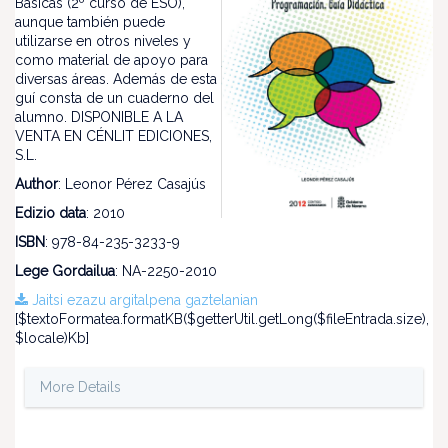
Básicas (2º curso de ESO),
aunque también puede
utilizarse en otros niveles y
como material de apoyo para
diversas áreas. Además de esta
guí consta de un cuaderno del
alumno. DISPONIBLE A LA
VENTA EN CÉNLIT EDICIONES,
S.L.
Author
: Leonor Pérez Casajús
Edizio data
: 2010
ISBN
: 978-84-235-3233-9
Lege Gordailua
: NA-2250-2010
Jaitsi ezazu argitalpena gaztelanian
[$textoFormatea.formatKB($getterUtil.getLong($fileEntrada.size),
$locale)Kb]
More Details