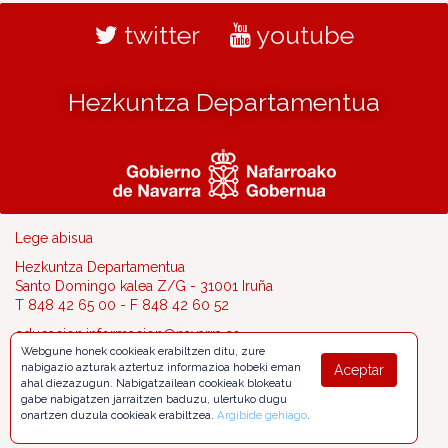
twitter
youtube
Hezkuntza Departamentua
Lege abisua
Hezkuntza Departamentua
Santo Domingo kalea Z/G - 31001 Iruña
T 848 42 65 00 - F 848 42 60 52
educacion.informacion@navarra.es
Webgune honek cookieak erabiltzen ditu, zure
nabigazio azturak aztertuz informazioa hobeki eman
Aceptar
ahal diezazugun. Nabigatzailean cookieak blokeatu
gabe nabigatzen jarraitzen baduzu, ulertuko dugu
onartzen duzula cookieak erabiltzea.
Argibide gehiago
.