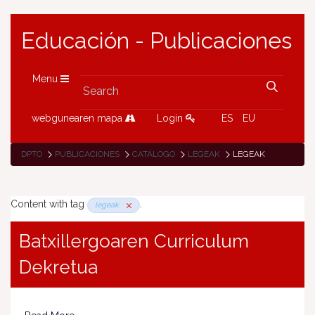
Educación - Publicaciones
Menu
webgunearen mapa
Login
ES
EU
DPTO
PUBLICACIONES
CATÁLOGO
LEGEAK
LEGEAK
Content with tag
.
legeak
Batxillergoaren Curriculum
Dekretua