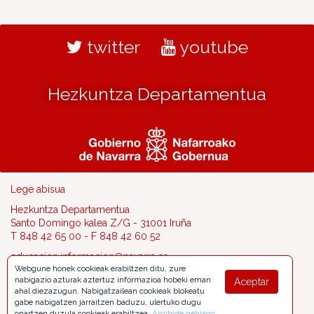
twitter
youtube
Hezkuntza Departamentua
Lege abisua
Hezkuntza Departamentua
Santo Domingo kalea Z/G - 31001 Iruña
T 848 42 65 00 - F 848 42 60 52
educacion.informacion@navarra.es
Webgune honek cookieak erabiltzen ditu, zure
nabigazio azturak aztertuz informazioa hobeki eman
Aceptar
ahal diezazugun. Nabigatzailean cookieak blokeatu
gabe nabigatzen jarraitzen baduzu, ulertuko dugu
onartzen duzula cookieak erabiltzea.
Argibide gehiago
.