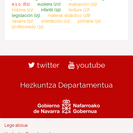
e.s.o.
(61)
euskera
(20)
evaluación
(25)
historia
(21)
infantil
(19)
lectura
(37)
legislación
(15)
material didáctico
(28)
navarra
(31)
orientación
(21)
primaria
(31)
profesorado
(31)
twitter
youtube
Hezkuntza Departamentua
Lege abisua