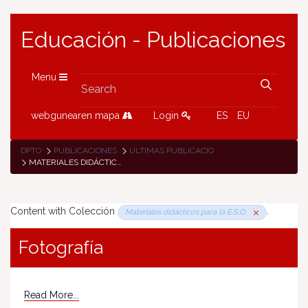
Educación - Publicaciones
Menu
webgunearen mapa
Login
ES
EU
DPTO
PUBLICACIONES
ÚLTIMAS PUBLICACIONES
MATERIALES DIDÁCTICOS PARA LA E.S.O.
Content with Colección
.
Materiales didácticos para la E.S.O.
Fotografía
Read More...