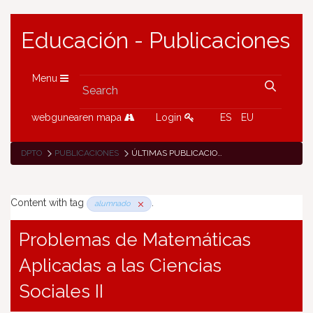
Educación - Publicaciones
Menu
webgunearen mapa
Login
ES
EU
DPTO
PUBLICACIONES
ÚLTIMAS PUBLICACIONES
Content with tag
.
alumnado
Problemas de Matemáticas
Aplicadas a las Ciencias
Sociales II