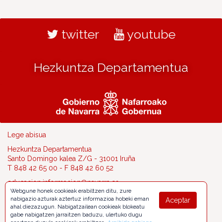
twitter
youtube
Hezkuntza Departamentua
Lege abisua
Hezkuntza Departamentua
Santo Domingo kalea Z/G - 31001 Iruña
T 848 42 65 00 - F 848 42 60 52
educacion.informacion@navarra.es
Webgune honek cookieak erabiltzen ditu, zure
nabigazio azturak aztertuz informazioa hobeki eman
Aceptar
ahal diezazugun. Nabigatzailean cookieak blokeatu
gabe nabigatzen jarraitzen baduzu, ulertuko dugu