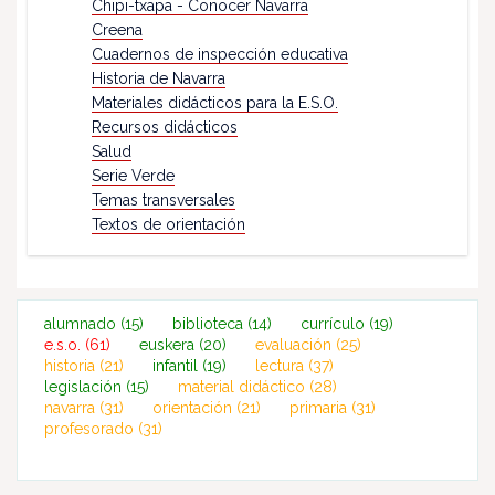
Chipi-txapa - Conocer Navarra
Creena
Cuadernos de inspección educativa
Historia de Navarra
Materiales didácticos para la E.S.O.
Recursos didácticos
Salud
Serie Verde
Temas transversales
Textos de orientación
alumnado
(15)
biblioteca
(14)
currículo
(19)
e.s.o.
(61)
euskera
(20)
evaluación
(25)
historia
(21)
infantil
(19)
lectura
(37)
legislación
(15)
material didáctico
(28)
navarra
(31)
orientación
(21)
primaria
(31)
profesorado
(31)