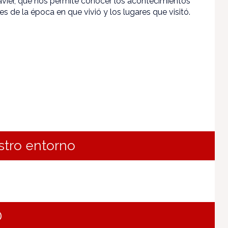
vier, que nos permite conocer los acontecimientos
s de la época en que vivió y los lugares que visitó.
estro entorno
D