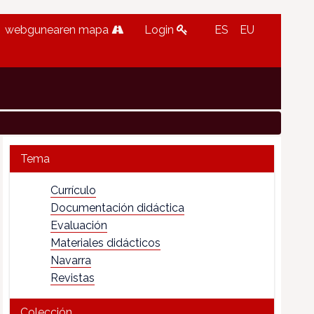
webgunearen mapa
Login
ES
EU
Tema
Currículo
Documentación didáctica
Evaluación
Materiales didácticos
Navarra
Revistas
Colección