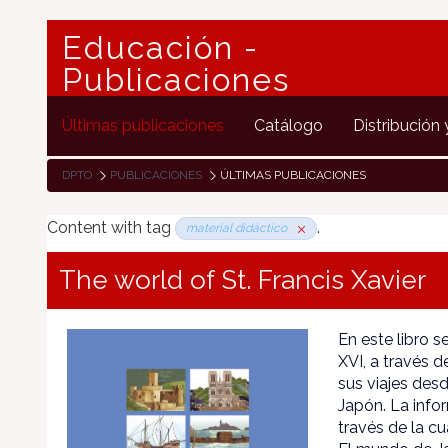
Educación -
Publicaciones
Últimas publicaciones
Catálogo
Distribución 
DPTO
PUBLICACIONES
ÚLTIMAS PUBLICACIONES
Content with tag
.
material didáctico
The world of St. Francis Xavier
En este libro s
XVI, a través d
sus viajes desd
Japón. La infor
través de la cu