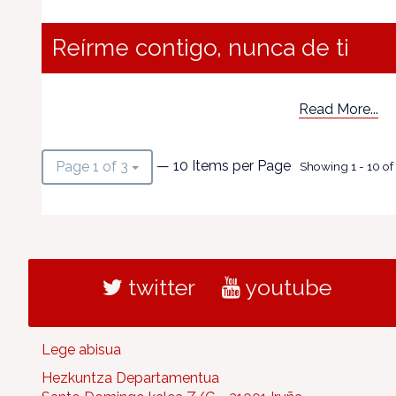
Reírme contigo, nunca de ti
Read More...
— 10 Items per Page
Page 1 of 3
Showing 1 - 10 of 
twitter
youtube
Lege abisua
Hezkuntza Departamentua