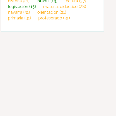
historia
(21)
infantil
(19)
lectura
(37)
legislación
(15)
material didáctico
(28)
navarra
(31)
orientación
(21)
primaria
(31)
profesorado
(31)