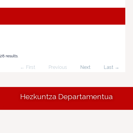
28 results.
← First
Previous
Next
Last →
Hezkuntza Departamentua