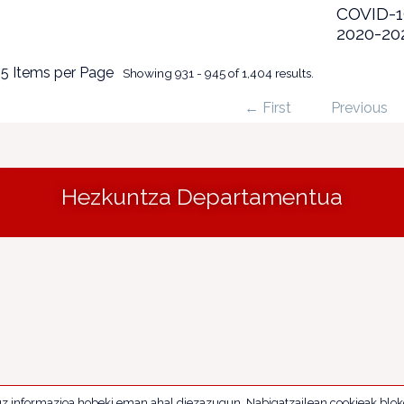
COVID-19
2020-20
5 Items per Page
Showing 931 - 945 of 1,404 results.
← First
Previous
Hezkuntza Departamentua
uz informazioa hobeki eman ahal diezazugun. Nabigatzailean cookieak blok