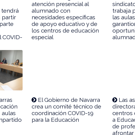
atención presencial al
sindicat
 tendrá
alumnado con
trabaja 
 partir
necesidades específicas
las aula
parte
de apoyo educativo y de
garantic
los centros de educación
oportun
al COVID-
especial
alumna
arras
El Gobierno de Navarra
Las as
ucación
crea un comité técnico de
director
s aulas
coordinación COVID-19
centros 
mpartido
para la Educación
a Educa
de prof
afrontar