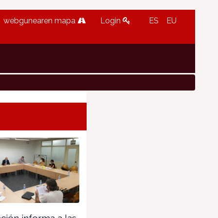
webgunearen mapa
Login
ES
EU
ión informa a las