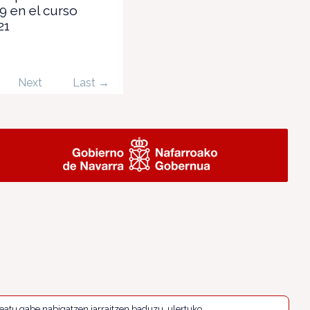
 en el curso
21
Next
Last →
eatu gabe nabigatzen jarraitzen baduzu, ulertuko