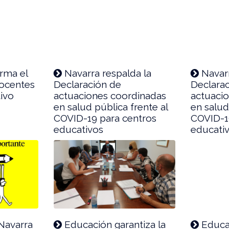
rma el
Navarra respalda la
Navarr
docentes
Declaración de
Declara
tivo
actuaciones coordinadas
actuaci
en salud pública frente al
en salud
COVID-19 para centros
COVID-1
educativos
educati
Navarra
Educación garantiza la
Educac