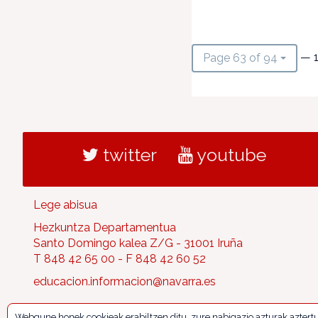
— 1
Page 63 of 94
twitter
youtube
Lege abisua
Hezkuntza Departamentua
Santo Domingo kalea Z/G - 31001 Iruña
T 848 42 65 00 - F 848 42 60 52
educacion.informacion@navarra.es
Webgune honek cookieak erabiltzen ditu, zure nabigazio azturak aztert