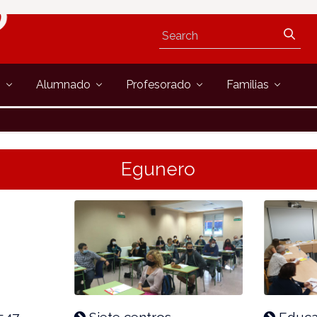
s
Alumnado
Profesorado
Familias
Egunero
547
Siete centros
Educac