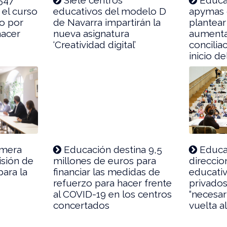
 el curso
educativos del modelo D
apymas 
o por
de Navarra impartirán la
plantear
hacer
nueva asignatura
aumenta
9
‘Creatividad digital’
conciliac
inicio de
imera
Educación destina 9,5
Educac
isión de
millones de euros para
direccio
para la
financiar las medidas de
educativ
refuerzo para hacer frente
privados
al COVID-19 en los centros
“necesar
concertados
vuelta a