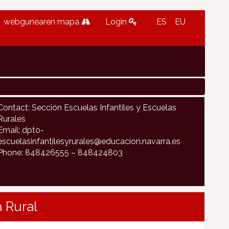
webgunearen mapa
Login
ES
EU
Contact: Sección Escuelas Infantiles y Escuelas
Rurales
Email: dpto-
escuelasinfantilesyrurales@educacion.navarra.es
Phone: 848426555 – 848424803
 Rural