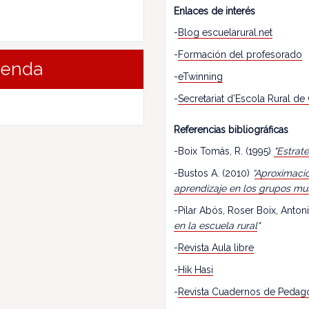
Enlaces de interés
-
Blog escuelarural.net
-
Formación del profesorado
renda
-
eTwinning
-
Secretariat d’Escola Rural de
Referencias bibliográficas
-Boix Tomás, R. (1995)
"Estrat
-Bustos A. (2010)
“
Aproximació
aprendizaje en los grupos mu
-Pilar Abós, Roser Boix, Antoni
en la escuela rural
"
-
Revista Aula libre
-
Hik Hasi
-
Revista Cuadernos de Pedag