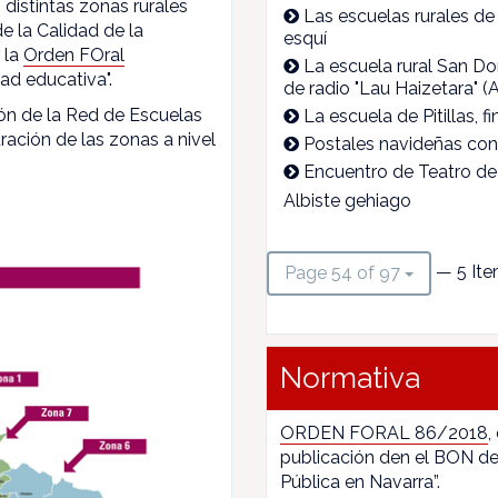
 distintas zonas rurales
Las escuelas rurales 
e la Calidad de la
esquí
 la
Orden FOral
La escuela rural San D
ad educativa".
de radio "Lau Haizetara" (
ón de la Red de Escuelas
La escuela de Pitillas, 
ración de las zonas a nivel
Postales navideñas con
Encuentro de Teatro de 
Albiste gehiago
— 5 Ite
Page 54 of 97
Normativa
ORDEN FORAL 86/2018
,
publicación den el BON de
Pública en Navarra”.