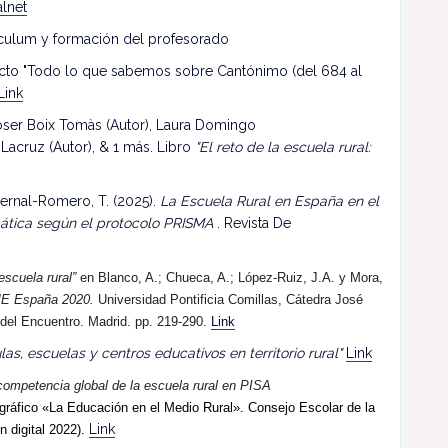
lnet
riculum y formación del profesorado
ecto "Todo lo que sabemos sobre Cantónimo (del 684 al
Link
 Roser Boix Tomàs (Autor), Laura Domingo
 Lacruz (Autor), & 1 más. Libro
"El reto de la escuela rural:
ernal-Romero, T. (2025).
La Escuela Rural en España en el
mática según el protocolo PRISMA
. Revista De
escuela rural”
en Blanco, A.; Chueca, A.; López-Ruiz, J.A. y Mora,
E España 2020.
Universidad Pontificia Comillas, Cátedra José
 del Encuentro. Madrid. pp. 219-290.
Link
las, escuelas y centros educativos en territorio rural"
Link
competencia global de la escuela rural en PISA
ráfico «La Educación en el Medio Rural». Consejo Escolar de la
Link
n digital 2022).