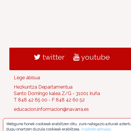
twitter
youtube
Lege abisua
Hezkuntza Departamentua
Santo Domingo kalea Z/G - 31001 Iruña
T 848 42 65 00 - F 848 42 60 52
educacion.informacion@navarra.es
Webgune honek cookieak erabiltzen ditu, zure nabigazio azturak aztert
dugu onartzen duzula cookieak erabiltzea.
Argibide gehiago
.