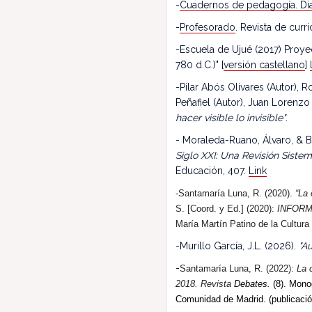
-
Cuadernos de pedagogía. Dia
-
Profesorado
. Revista de cur
-Escuela de Ujué (2017) Proy
780 d.C.)" [
versión castellano
]
-Pilar Abós Olivares (Autor),
Peñafiel (Autor), Juan Lorenzo
hacer visible lo invisible"
.
- Moraleda-Ruano, Álvaro, & B
Siglo XXI: Una Revisión Siste
Educación, 407.
Link
-Santamaría Luna, R. (2020).
“La 
S. [Coord. y Ed.] (2020):
INFORM
María Martín Patino de la Cultura
-Murillo García, J.L. (2026).
"Au
-
Santamaría Luna, R. (202
2
):
La 
2018.
R
evista
Debates.
(8). Monog
Comunidad de Madrid. (publicació